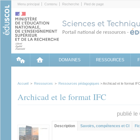
Cookies management panel
Menu principal
Contenu
Recherche
Pied de page
DOMAINES
RESSOURCES
Accueil
>
Ressources
>
Ressources pédagogiques
> Archicad et le format IF
Archicad et le format IFC
publié l
Contenu principal
Description
(onglet
Savoirs, compétences et CI
Fic
actif)