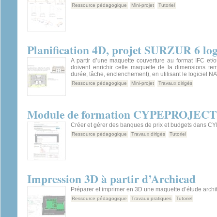
Ressource pédagogique
Mini-projet
Tutoriel
Planification 4D, projet SURZUR 6 lo
A partir d’une maquette couverture au format IFC et/
doivent enrichir cette maquette de la dimensions tem
durée, tâche, enclenchement), en utilisant le logiciel
Ressource pédagogique
Mini-projet
Travaux dirigés
Module de formation CYPEPROJECT –
Créer et gérer des banques de prix et budgets dans
Ressource pédagogique
Travaux dirigés
Tutoriel
Impression 3D à partir d’Archicad
Préparer et imprimer en 3D une maquette d’étude archit
Ressource pédagogique
Travaux pratiques
Tutoriel