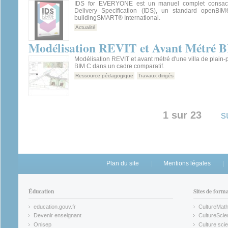
IDS for EVERYONE est un manuel complet consacré
Delivery Specification (IDS), un standard openBI
buildingSMART® International.
Actualité
Modélisation REVIT et Avant Métré 
Modélisation REVIT et avant métré d'une villa de plain-
BIM C dans un cadre comparatif.
Ressource pédagogique
Travaux dirigés
1 sur 23
s
Plan du site
Mentions légales
Éducation
Sites de form
education.gouv.fr
CultureMat
(link is external)
(link is ex
Devenir enseignant
CultureScie
(link is external)
(link is ex
Onisep
Culture scie