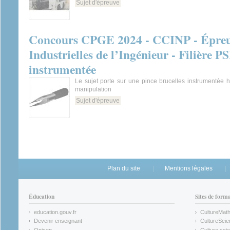
Sujet d'épreuve
Concours CPGE 2024 - CCINP - Épreuv
Industrielles de l’Ingénieur - Filière PS
instrumentée
Le sujet porte sur une pince brucelles instrumentée 
manipulation
Sujet d'épreuve
Plan du site
Mentions légales
Éducation
Sites de form
education.gouv.fr
CultureMat
(link is external)
(link is ex
Devenir enseignant
CultureScie
(link is external)
(link is ex