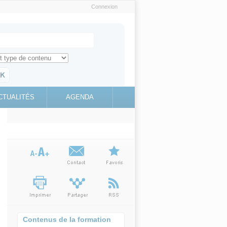
Connexion
e recherche
ch for
ez toute l'information sur le site
education.gouv.fr
CTUALITÉS
AGENDA
(link is
external)
Contenus de la formation