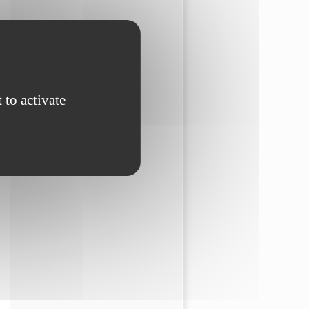
 to activate
nk is
nal)