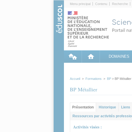
Cookies management panel
Menu principal
Contenu
Recherche
DOMAINES
Accueil
>
Formations
>
BP
> BP Métallier
BP Métallier
Groupe principal
Présentation
Historique
Liens
(onglet actif)
Ressources par activités professio
Activités visées :