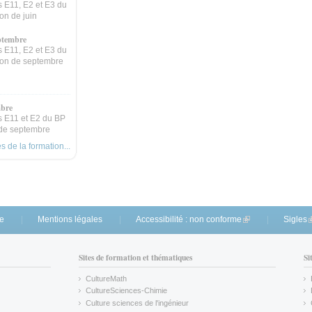
 E11, E2 et E3 du
on de juin
ptembre
 E11, E2 et E3 du
sion de septembre
mbre
 E11 et E2 du BP
 de septembre
 de la formation...
te
Mentions légales
Accessibilité : non conforme
(link is external)
Sigles
(
Sites de formation et thématiques
Si
CultureMath
(link is external)
CultureSciences-Chimie
(link is external)
Culture sciences de l'ingénieur