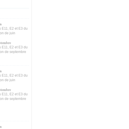
in
 E11, E2 et E3 du
on de juin
ptembre
 E11, E2 et E3 du
sion de septembre
in
 E11, E2 et E3 du
on de juin
ptembre
 E11, E2 et E3 du
sion de septembre
in