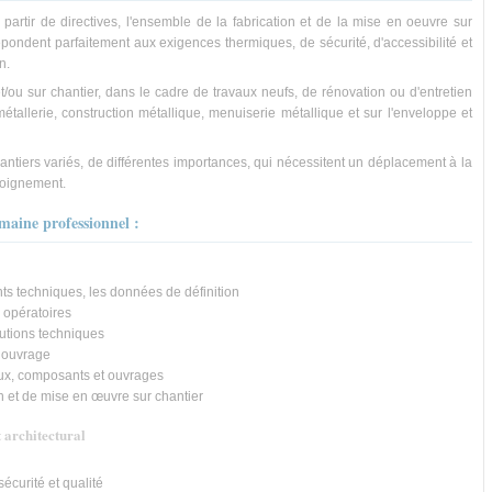
à partir de directives, l'ensemble de la fabrication et de la mise en oeuvre sur
épondent parfaitement aux exigences thermiques, de sécurité, d'accessibilité et
n.
et/ou sur chantier, dans le cadre de travaux neufs, de rénovation ou d'entretien
métallerie, construction métallique, menuiserie métallique et sur l'enveloppe et
hantiers variés, de différentes importances, qui nécessitent un déplacement à la
éloignement.
maine professionnel :
s techniques, les données de définition
 opératoires
olutions techniques
n ouvrage
iaux, composants et ouvrages
on et de mise en œuvre sur chantier
t architectural
sécurité et qualité