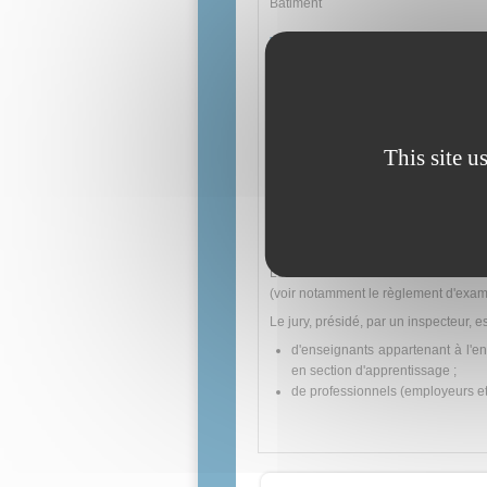
Bâtiment
Type d'emplois accessibles :
Serrurier, métallier
Voies d'accès :
This site u
En contrat d’apprentissage
Après un parcours de formation 
En contrat de professionnalisatio
Par candidature individuelle
Par expérience
Les modalités d'évaluation sont décri
(voir notamment le règlement d'exame
Le jury, présidé, par un inspecteur, e
d'enseignants appartenant à l'e
en section d'apprentissage ;
de professionnels (employeurs et