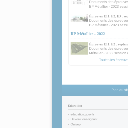
Documents des épreuves
BP Métallier - 2023 sessi
Épreuves E11, E2, E3 : se
Documents des épreuves
BP Métallier - 2023 ses
BP Métallier - 2022
Épreuves E11, E2 : septe
Documents des épreuves
Métallier - 2022 session
Toutes les épreuves
Plan du si
Éducation
education.gouv.fr
(link is external)
Devenir enseignant
(link is external)
Onisep