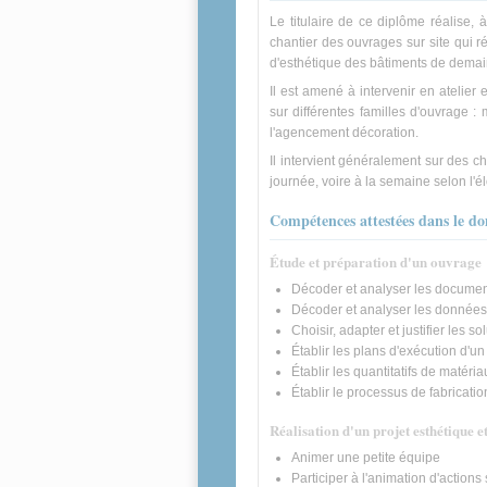
Le titulaire de ce diplôme réalise, 
chantier des ouvrages sur site qui r
d'esthétique des bâtiments de demai
Il est amené à intervenir en atelier 
sur différentes familles d'ouvrage : 
l'agencement décoration.
Il intervient généralement sur des c
journée, voire à la semaine selon l'
Compétences attestées dans le do
Étude et préparation d'un ouvrage
Décoder et analyser les document
Décoder et analyser les données
Choisir, adapter et justifier les s
Établir les plans d'exécution d'u
Établir les quantitatifs de matér
Établir le processus de fabricati
Réalisation d'un projet esthétique e
Animer une petite équipe
Participer à l'animation d'actions 