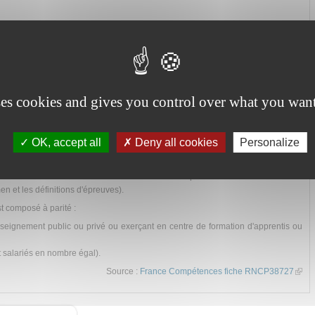
ses cookies and gives you control over what you want
continue
n
OK, accept all
Deny all cookies
Personalize
tes dans les annexes de l'arrêté définissant le diplôme relatives à l'évaluation
n et les définitions d'épreuves).
st composé à parité :
nseignement public ou privé ou exerçant en centre de formation d'apprentis ou
 salariés en nombre égal).
Source :
France Compétences fiche RNCP38727
(li
exter