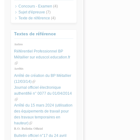
Concours - Examen
(4)
Sujet d'épreuve
(7)
Texte de référence
(4)
Textes de référence
Autres
Référentiel Professionnel BP
Métallier sur eduscol.education.fr
(link is external)
Arrêtés
Arrêté de création du BP Métallier
(12/03/14)
(link is external)
Journal officiel électronique
authentifié n° 0077 du 01/04/2014
(link is external)
Arrêté du 15 mars 2024 (utilisation
des équipements de travail pour
des travaux temporaires en
hauteur)
(link is external)
B.O. Bulletin Officiel
Bulletin officiel n°17 du 24 avril