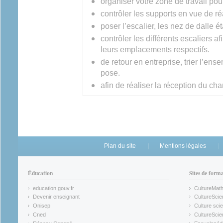
organiser votre zone de travail pour
contrôler les supports en vue de ré
poser l’escalier, les nez de dalle é
contrôler les différents escaliers af
leurs emplacements respectifs.
de retour en entreprise, trier l’ens
pose.
afin de réaliser la réception du chan
Plan du site
Mentions légales
Éducation
Sites de form
education.gouv.fr
CultureMat
(link is external)
(link is ex
Devenir enseignant
CultureScie
(link is external)
(link is ex
Onisep
Culture scie
(link is external)
Cned
CultureSci
(link is external)
(link is ex