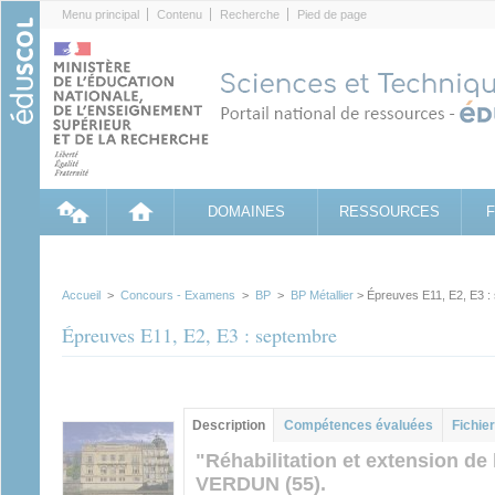
Cookies management panel
Menu principal
Contenu
Recherche
Pied de page
DOMAINES
RESSOURCES
Accueil
>
Concours - Examens
>
BP
>
BP Métallier
> Épreuves E11, E2, E3 :
Épreuves E11, E2, E3 : septembre
Groupe principal
Description
(onglet
Compétences évaluées
Fichier
actif)
"Réhabilitation et extension de 
VERDUN (55).