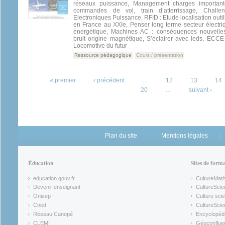
réseaux puissance, Management charges importante
commandes de vol, train d’atterrissage, Challe
Electroniques Puissance, RFID : Etude localisation outi
en France au XXIe, Penser long terme secteur électriq
énergétique, Machines AC : conséquences nouvelles
bruit origine magnétique, S’éclairer avec leds, ECCE
Locomotive du futur
Ressource pédagogique
Cours / présentation
Pages
« premier
‹ précédent
…
12
13
14
20
…
suivant ›
Plan du site
Mentions légales
Éducation
Sites de form
education.gouv.fr
CultureMat
(link is external)
(link is ex
Devenir enseignant
CultureScie
(link is external)
(link is ex
Onisep
Culture scie
(link is external)
Cned
CultureSci
(link is external)
(link is ex
Réseau Canopé
Encyclopédi
(link is external)
(link is ex
CLEMI
Géoconflue