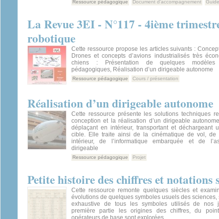
Ressource pédagogique
Document d'accompagnement
Guid
La Revue 3EI - N°117 - 4ième trimestre
robotique
Cette ressource propose les articles suivants : Concep
Drones et concepts d’avions industrialisés très éco
chiens : Présentation de quelques modèles e
pédagogiques, Réalisation d’un dirigeable autonome
Ressource pédagogique
Cours / présentation
Réalisation d’un dirigeable autonome
Cette ressource présente les solutions techniques re
conception et la réalisation d’un dirigeable autono
déplaçant en intérieur, transportant et déchargeant 
cible. Elle traite ainsi de la cinématique de vol, de 
intérieur, de l’informatique embarquée et de l’a
dirigeable
Ressource pédagogique
Projet
Petite histoire des chiffres et notations 
Cette ressource remonte quelques siècles et examine
évolutions de quelques symboles usuels des sciences, s
exhaustive de tous les symboles utilisés de nos j
première partie les origines des chiffres, du poi
opérateurs de base sont explorées