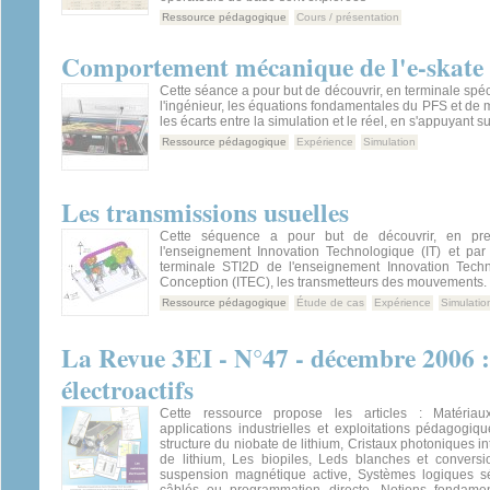
Ressource pédagogique
Cours / présentation
Comportement mécanique de l'e-skate
Cette séance a pour but de découvrir, en terminale spéc
l'ingénieur, les équations fondamentales du PFS et de 
les écarts entre la simulation et le réel, en s'appuyant su
Ressource pédagogique
Expérience
Simulation
Les transmissions usuelles
Cette séquence a pour but de découvrir, en pr
l'enseignement Innovation Technologique (IT) et pa
terminale STI2D de l'enseignement Innovation Tech
Conception (ITEC), les transmetteurs des mouvements.
Ressource pédagogique
Étude de cas
Expérience
Simulatio
La Revue 3EI - N°47 - décembre 2006 
électroactifs
Cette ressource propose les articles : Matériaux 
applications industrielles et exploitations pédagogiq
structure du niobate de lithium, Cristaux photoniques i
de lithium, Les biopiles, Leds blanches et conver
suspension magnétique active, Systèmes logiques séq
câblés ou programmation directe, Notions fondame