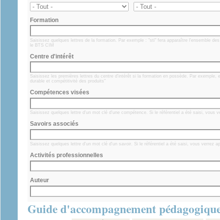
Formation
Saisissez quelques lettres de la formation. Par exemple : "sti" fera apparaître l'ensemble d
le BTS CIM
Centre d'intérêt
Saisissez les premières lettres du centre d'intérêt si la formation en possède. Par exemple,
durable et compétitivité des produits"
Compétences visées
Saisissez quelques lettre d'un mot clé d'une compétence. Si le référentiel a été saisi, vous
Savoirs associés
Saisissez quelques lettre d'un mot clé d'un savoir. Si le référentiel a été saisi, vous verrez 
Activités professionnelles
Auteur
Guide d'accompagnement pédagogiqu