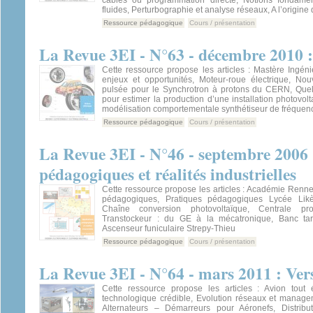
fluides, Perturbographie et analyse réseaux, A l’origine
Ressource pédagogique
Cours / présentation
La Revue 3EI - N°63 - décembre 2010 : 
Cette ressource propose les articles : Mastère Ingén
enjeux et opportunités, Moteur-roue électrique, Nouv
pulsée pour le Synchrotron à protons du CERN, Quels 
pour estimer la production d’une installation photovo
modélisation comportementale synthétiseur de fréquen
Ressource pédagogique
Cours / présentation
La Revue 3EI - N°46 - septembre 2006 
pédagogiques et réalités industrielles
Cette ressource propose les articles : Académie Renne
pédagogiques, Pratiques pédagogiques Lycée Lik
Chaîne conversion photovoltaïque, Centrale pro
Transtockeur : du GE à la mécatronique, Banc tara
Ascenseur funiculaire Strepy-Thieu
Ressource pédagogique
Cours / présentation
La Revue 3EI - N°64 - mars 2011 : Vers
Cette ressource propose les articles : Avion tout é
technologique crédible, Evolution réseaux et manage
Alternateurs – Démarreurs pour Aéronefs, Distribut