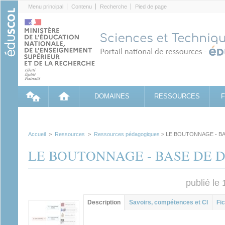
Cookies management panel
Menu principal
Contenu
Recherche
Pied de page
DOMAINES
RESSOURCES
Accueil
>
Ressources
>
Ressources pédagogiques
> LE BOUTONNAGE - B
LE BOUTONNAGE - BASE DE 
publié le
Contenu principal
Description
(onglet
Savoirs, compétences et CI
Fic
actif)