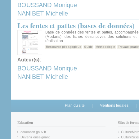
BOUSSAND Monique
NANIBET Michelle
Les fentes et pattes (bases de données)
Base de données des fentes et pattes, accompagnée
(Modaris), des fiches descriptives des solutions e
réalisation.
Ressource pédagogique
Guide
Méthodologie
Travaux prati
Auteur(s):
BOUSSAND Monique
NANIBET Michelle
Plan du site
Mentions légales
Éducation
Sites de form
education.gouv.fr
CultureMat
(link is external)
(link is ex
Devenir enseignant
CultureScie