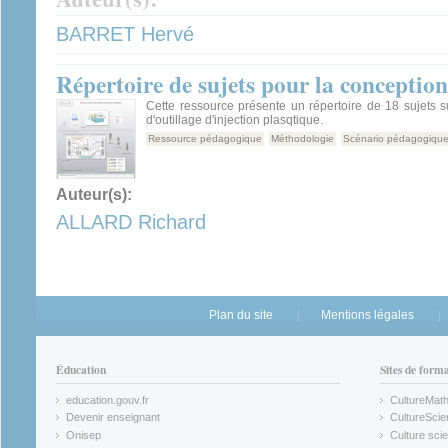
BARRET Hervé
Répertoire de sujets pour la conception
Cette ressource présente un répertoire de 18 sujets s
d'outillage d'injection plasqtique.
Ressource pédagogique
Méthodologie
Scénario pédagogiqu
Auteur(s):
ALLARD Richard
Plan du site
Mentions légales
Éducation
Sites de form
education.gouv.fr
CultureMat
(link is external)
(link is ex
Devenir enseignant
CultureScie
(link is external)
(link is ex
Onisep
Culture scie
(link is external)