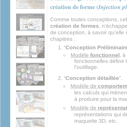
création de forme (
Injection p
Comme toutes conceptions, cell
création de formes
, n'échappe
de conception, à savoir qu'ell
chapitres :
“
Conception Préliminair
Modèle
fonctionnel
, à
fonctionnelles définir
l'outillage.
“
Conception détaillée
”.
Modèle de
comportem
les calculs qui mènent
à produire pour la mac
Modèle de
représenta
représentations qui déf
maquette 3D, etc.