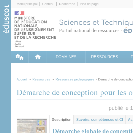
Cookies management panel
Menu principal
Contenu
Recherche
Pied de page
DOMAINES
RESSOURCES
Accueil
>
Ressources
>
Ressources pédagogiques
> Démarche de conception p
Démarche de conception pour les ou
publié le
Contenu principal
Description
(onglet
Savoirs, compétences et CI
Ac
actif)
Démarche globale de conceptio