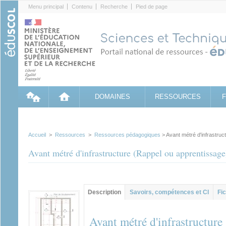
Cookies management panel
Menu principal
Contenu
Recherche
Pied de page
DOMAINES
RESSOURCES
Accueil
>
Ressources
>
Ressources pédagogiques
> Avant métré d'infrastruc
Avant métré d'infrastructure (Rappel ou apprentissage
Contenu principal
Description
(onglet
Savoirs, compétences et CI
Fic
actif)
Avant métré d'infrastructure