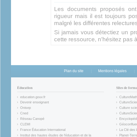
Les documents proposés ont 
rigueur mais il est toujours po
malgré les différentes relectures
Si jamais vous détectiez un pro
cette ressource, n'hésitez pas à
Plan du site
Mentions légales
Éducation
Sites de form
education.gouv.fr
CultureMat
(link is external)
(link is ex
Devenir enseignant
CultureScie
(link is external)
(link is ex
Onisep
Culture scie
(link is external)
Cned
CultureSci
(link is external)
(link is ex
Réseau Canopé
Encyclopédi
(link is external)
(link is ex
CLEMI
Géoconflue
(link is external)
(link is ex
France Éducation International
La Clé des 
(link is external)
(link is ex
Institut des hautes études de l'éducation et de la
Planet-Terr