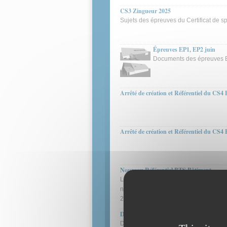
CS3 Zingueur 2025
Sujets des épreuves du Certificat de s
Épreuves EP1, EP2 juin
Documents des épreuves EP1
Arrêté de création et Référentiel du CS4 
Arrêté de création et Référentiel du CS4 F
Nouveau Référentiel BTS Bâtiment
Le nouveau référentiel de formation 
nouveau référentiel sera mis en appli
2028 . Consulter en suivant le lien ci-de
Document d’accompagnement du référen
Document permettant de cadrer les att