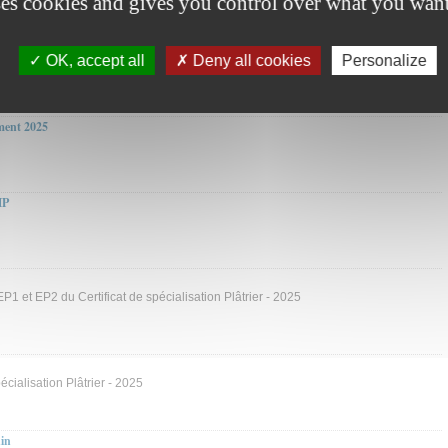
ses cookies and gives you control over what you want
Bâtiment (21/11/25)
OK, accept all
Deny all cookies
Personalize
ent 2025
MP
 et EP2 du Certificat de spécialisation Plâtrier - 2025
écialisation Plâtrier - 2025
uin