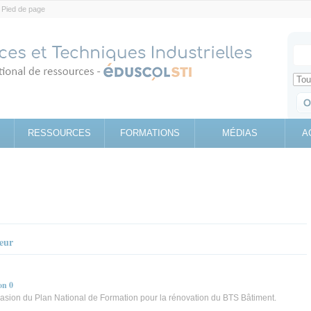
Pied de page
Votr
Sear
Retrouv
RESSOURCES
FORMATIONS
MÉDIAS
A
teur
on 0
asion du Plan National de Formation pour la rénovation du BTS Bâtiment.