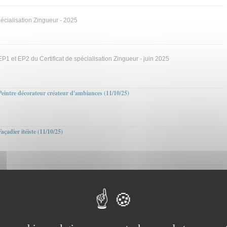
pécialisation Zingueur - 2025
 et EP2 du Certificat de spécialisation Zingueur - juin 2025
Peintre décorateur créateur d'ambiances (11/10/25)
açadier itéiste (11/10/25)
et certification du BTS Bâtiment vient d'être publié au JO du 06/12/2026 . Ce
cation à la rentrée de septembre 2026 , pour une première session à l' examen en
ssous, le référentiel...
tiel du BTS Bâtiment
endus du référentiel du BTS Bâtiment (2028)