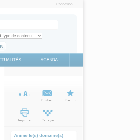
Connexion
e recherche
ch for
ez toute l'information sur le site
education.gouv.fr
CTUALITÉS
AGENDA
(link is
external)
Anime le(s) domaine(s)