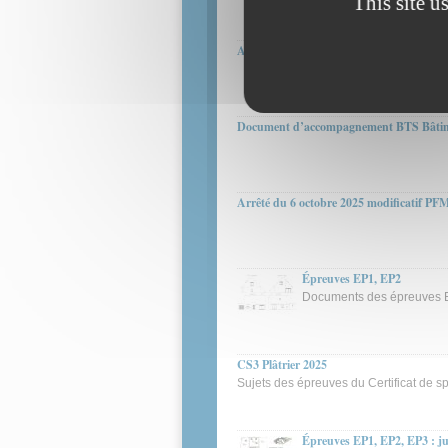
This site u
Arrêté de création et Référentiel du BTS 
Document d’accompagnement BTS Bâtim
Arrêté du 6 octobre 2025 modificatif PF
Épreuves EP1, EP2
Documents des épreuves EP1
CS3 Plâtrier 2025
Sujets des épreuves du Certificat de sp
Épreuves EP1, EP2, EP3 : j