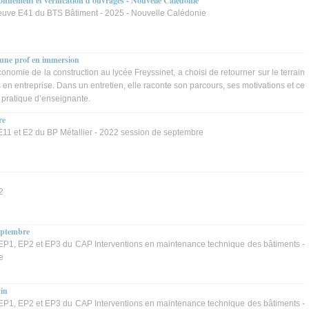
nement et vérification d'ouvrages - Nouvelle Calédonie
euve E41 du BTS Bâtiment - 2025 - Nouvelle Calédonie
: une prof en immersion
omie de la construction au lycée Freyssinet, a choisi de retourner sur le terrain
en entreprise. Dans un entretien, elle raconte son parcours, ses motivations et ce
pratique d’enseignante.
re
1 et E2 du BP Métallier - 2022 session de septembre
2
eptembre
P1, EP2 et EP3 du CAP Interventions en maintenance technique des bâtiments -
e
uin
P1, EP2 et EP3 du CAP Interventions en maintenance technique des bâtiments -