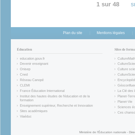
1 sur 48
s
Plan du site
Mentions légales
Éducation
Sites de form
education.gouv.fr
CultureMat
(link is external)
(link is ex
Devenir enseignant
CultureScie
(link is external)
(link is ex
Onisep
Culture scie
(link is external)
Cned
CultureSci
(link is external)
(link is ex
Réseau Canopé
Encyclopédi
(link is external)
(link is ex
CLEMI
Géoconflue
(link is external)
(link is ex
France Éducation International
La Clé des 
(link is external)
(link is ex
Institut des hautes études de l'éducation et de la
Planet-Terr
(link is ex
formation
Planet-Vie
(link is external)
(link is ex
Enseignement supérieur, Recherche et Innovation
Sciences éc
(link is external)
(link is ex
Sites académiques
Ces chansons
(link is external)
(link is ex
Viaéduc
(link is external)
Ministère de l'Éducation nationale - Dire