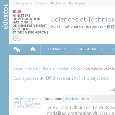
Cookies management panel
Menu principal
Contenu
Recherche
Pied de page
DOMAINES
RESSOURCES
Accueil
>
Concours - Examens
>
Collège
>
Cycle 4
> Les épreuves du DNB se
Les épreuves du DNB session 2017 et le sujet zéro
pub
Groupe principal
Description
(onglet
Fichiers et liens
actif)
Le Bulletin Officiel n° 14 du 8 a
modalités d'attibution du DNB 