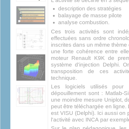
L'activité se décline en 3 séqu
description des stratégies
balayage de masse pilote
analyse combustion.
Ces trois activités sont ind
effectuées sans ordre chronol
inscrites dans un même thème e
une forte cohérence entre elle
moteur Renault K9K de premi
système d'injection Delphi. 
transposition de ces activ
technique.
Les logiciels utilisés pour
dépouillement sont : Matlab-S
une moindre mesure Uniplot, don
peut être téléchargée en ligne. 
est VISU (Delphi). Ici aussi on
l'activité avec INCA par exempl
Sur le plan pédagogique, les 