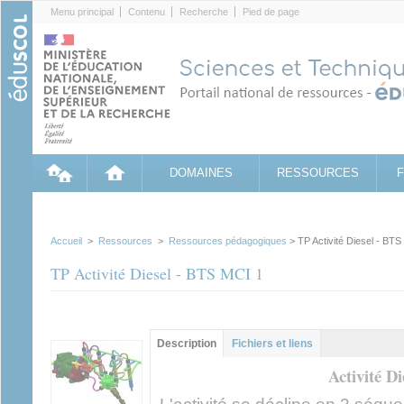
Cookies management panel
Menu principal
Contenu
Recherche
Pied de page
DOMAINES
RESSOURCES
Accueil
>
Ressources
>
Ressources pédagogiques
> TP Activité Diesel - BTS
TP Activité Diesel - BTS MCI 1
Contenu principal
Description
(onglet
Fichiers et liens
actif)
Activité D