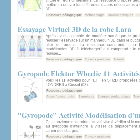
virtuel en trois dimensions. La ressource propose de
mettre en oeuvre les différentes étapes nécessaires à 
3D...
Ressource pédagogique
Méthodologie
Travaux pratiques
Tut
Essayage Virtuel 3D de la robe Lara
Après avoir assemblé de manière numérique le prot
réaliser l’essayage sur un mannequin 3D dans le but de 
aller du produit. La ressource comprend : un fi
modélisation 3D à télécharger" qui comprend : le d
réaliser...
Ressource pédagogique
Travaux pratiques
Tutoriel
Gyropode Elektor Wheelie 11 Activit
Voici les 11 activités pour l'ETT en STI2D proposées p
LONDRES à Cusset (03)
Ressource pédagogique
Cours / présentation
Expérience
Scénario pédagogique
Trav
"Gyropode" Activité Modélisation d'u
Cette onzième et dernière activité vise à vérifier si le m
au gyropode d’atteindre la vitesse de déplacement 
cahier des charges.
Ressource pédagogique
Travaux pratiques