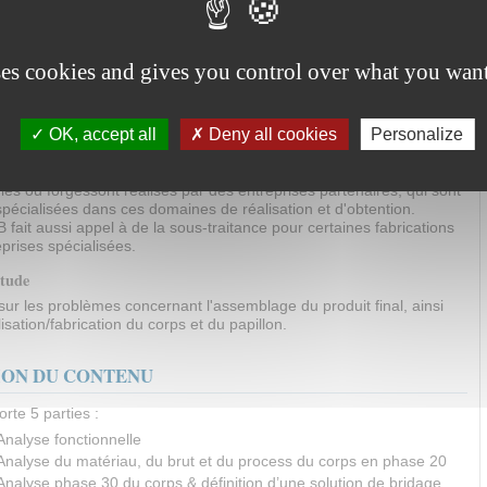
tilisation d'un robinet à papillon décalé (aussi appelé papillon à
ation).
utilisation de -50° à +260° (suivant le fluide véhiculé), avec des
lisation de 1 bar à 25 bar.
ses cookies and gives you control over what you want
à papillon de la marque AMRI sont fabriqués et assemblés à La
OK, accept all
Deny all cookies
Personalize
, située à environ 80 km du service R&D de Gradignan. Ces deux
lent en étroite collaboration de façon à optimiser l'étude, le
uis la réalisation de ces produits.
és ou forgéssont réalisés par des entreprises partenaires, qui sont
spécialisées dans ces domaines de réalisation et d'obtention.
 fait aussi appel à de la sous-traitance pour certaines fabrications
prises spécialisées.
étude
sur les problèmes concernant l'assemblage du produit final, ainsi
isation/fabrication du corps et du papillon.
ION DU CONTENU
rte 5 parties :
 Analyse fonctionnelle
 Analyse du matériau, du brut et du process du corps en phase 20
 Analyse phase 30 du corps & définition d’une solution de bridage