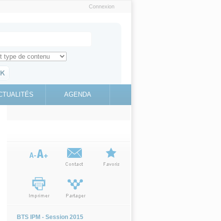
Connexion
e recherche
ch for
ez toute l'information sur le site
education.gouv.fr
CTUALITÉS
AGENDA
(link is
external)
BTS IPM - Session 2015