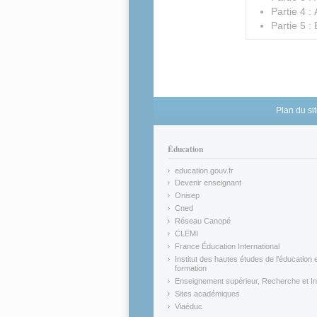
Partie 4 :
Partie 5 :
Plan du si
Éducation
education.gouv.fr
(link is external)
Devenir enseignant
(link is external)
Onisep
(link is external)
Cned
(link is external)
Réseau Canopé
(link is external)
CLEMI
(link is external)
France Éducation International
(link is external)
Institut des hautes études de l'éducation e
formation
(link is external)
Enseignement supérieur, Recherche et In
(link is external)
Sites académiques
(link is external)
Viaéduc
(link is external)