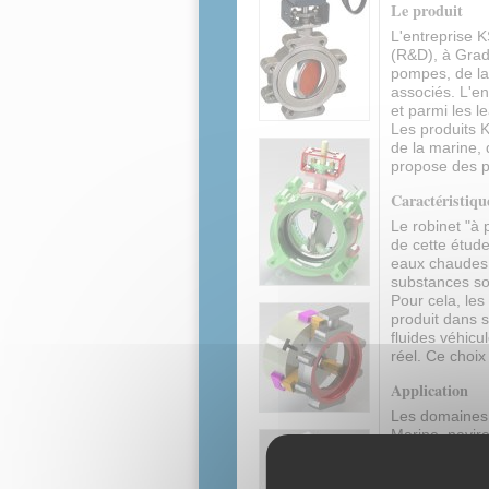
Le produit
L'entreprise 
(R&D), à Grad
pompes, de la 
associés. L'en
et parmi les 
Les produits K
de la marine, 
propose des p
Caractéristiqu
Le robinet "à
de cette étude
eaux chaudes o
substances sol
Pour cela, les
produit dans s
fluides véhicu
réel. Ce choix
Application
Les domaines o
Marine, navire
Pétrole, gaz, 
Vapeur basse p