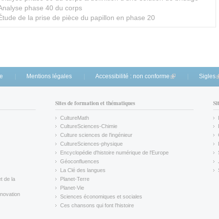
 Analyse phase 40 du corps
 Étude de la prise de pièce du papillon en phase 20
te
Mentions légales
Accessibilité : non conforme
(link is external)
Sigles
(
Sites de formation et thématiques
Si
CultureMath
(link is external)
CultureSciences-Chimie
(link is external)
Culture sciences de l'ingénieur
CultureSciences-physique
(link is external)
Encyclopédie d'histoire numérique de l'Europe
(link is external)
Géoconfluences
(link is external)
La Clé des langues
(link is external)
t de la
Planet-Terre
(link is external)
Planet-Vie
(link is external)
novation
Sciences économiques et sociales
(link is external)
Ces chansons qui font l'histoire
(link is external)