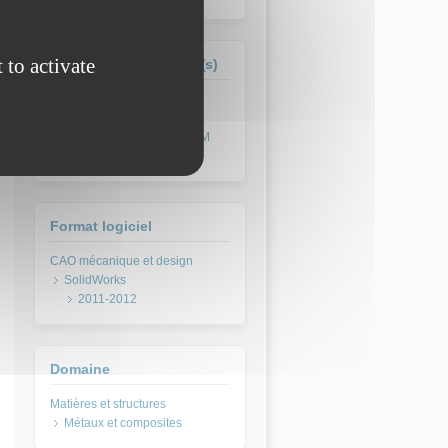
 to activate
Formation(s) concernée(s)
BTS Industrialisation des
Produits Mécaniques - IPM
(abrogé en 2017)
Format logiciel
SolidWorks
2011-2012
Domaine
Métaux et composites