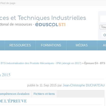
Pied de page
Votr
Sear
Retrouv
RESSOURCES
FORMATIONS
MÉDIAS
A
>
BTS Industrialisation des Produits Mécaniques - IPM (abrogé en 2017)
> Épreuve E4 - BTS
n 2015
publié le 11 Sep 2015 par
Jean-Christophe DUCHATEAU
l
let
ompétences évaluées
Fichiers et liens
DE L’ÉPREUVE