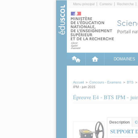
Cookies management panel
Menu principal
Contenu
Recherche
DOMAINES
Accueil
>
Concours - Examens
>
BTS
IPM - juin 2015
Épreuve E4 - BTS IPM - jui
Groupe principa
Description
(ong
C
actif)
SUPPORT 