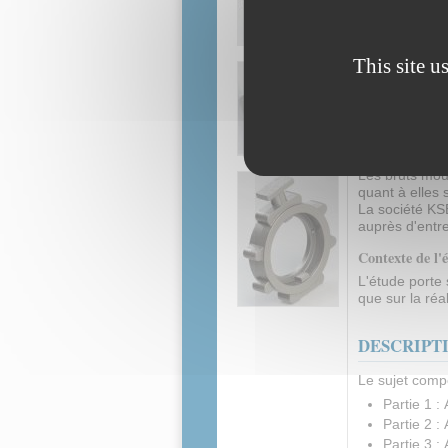
nécessitant l'u
double excentr
Température d'
pressions d'uti
This site u
Production
Les robinets 
Roche-Chalais
entités travail
prototypage, p
Les bruts moul
quant à elles 
La société KSB
auprès d'entre
Contexte de l'
L'étude porte 
que sur la réal
DESCRIPT
Le sujet compo
Partie 1 :
Partie 2 :
Partie 3 :