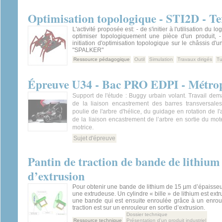
Optimisation topologique - STI2D - T
L'activité proposée est: - de s'initier à l'utilisation du lo
optimiser topologiquement une pièce d'un produit, - 
initiation d'optimisation topologique sur le châssis d'
"SPALKER"
Ressource pédagogique
Outil
Simulation
Travaux dirigés
Tu
Épreuve U34 - Bac PRO EDPI - Métrop
Support de l'étude : Buggy urbain volant. Travail de
de la liaison encastrement des barres transversales
poulie de l'arbre d'hélice, du guidage en rotation de l'ar
de la liaison encastrement de l’arbre en sortie du mot
motrice.
Sujet d'épreuve
Pantin de traction de bande de lithium 
d’extrusion
Pour obtenir une bande de lithium de 15 µm d’épaisseur,
une extrudeuse. Un cylindre « bille » de lithium est extr
une bande qui est ensuite enroulée grâce à un enroul
traction est sur un enrouleur en sortie d’extrusion.
Dossier technique
Ressource technique
Présentation d'un produit industriel