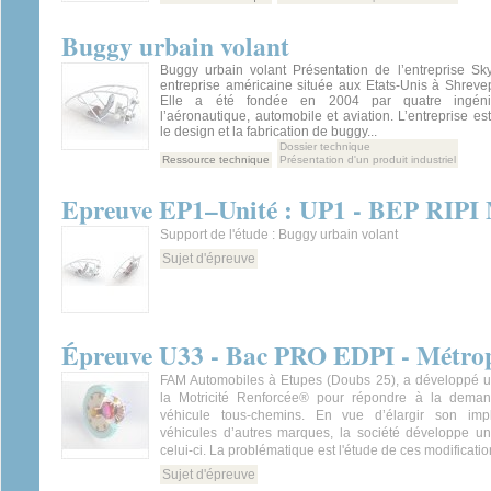
Buggy urbain volant
Buggy urbain volant Présentation de l’entreprise S
entreprise américaine située aux Etats-Unis à Shreve
Elle a été fondée en 2004 par quatre ingéni
l’aéronautique, automobile et aviation. L’entreprise es
le design et la fabrication de buggy...
Dossier technique
Ressource technique
Présentation d'un produit industriel
Epreuve EP1–Unité : UP1 - BEP RIPI 
Support de l'étude : Buggy urbain volant
Sujet d'épreuve
Épreuve U33 - Bac PRO EDPI - Métrop
FAM Automobiles à Etupes (Doubs 25), a développé 
la Motricité Renforcée® pour répondre à la deman
véhicule tous-chemins. En vue d’élargir son impl
véhicules d’autres marques, la société développe un
celui-ci. La problématique est l'étude de ces modificatio
Sujet d'épreuve