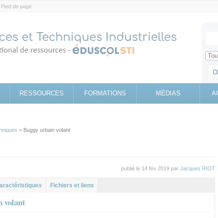
Pied de page
Votr
Sear
Retrouv
RESSOURCES
FORMATIONS
MÉDIAS
A
hniques
> Buggy urbain volant
publié le 14 fév 2019 par
Jacques RIOT
l
let
aractéristiques
Fichiers et liens
 volant