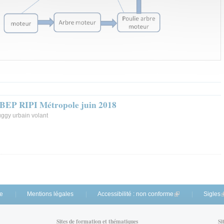
 BEP RIPI Métropole juin 2018
uggy urbain volant
te
Mentions légales
Accessibilité : non conforme
(link is external)
Sigles
(
Sites de formation et thématiques
Si