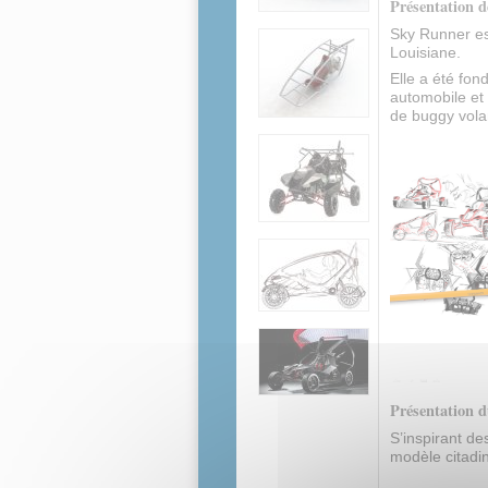
Présentation d
Sky Runner es
Louisiane.
Elle a été fon
automobile et 
de buggy vola
Présentation 
S’inspirant de
modèle citadi