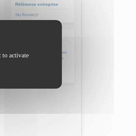
Référence entreprise
Sky Runner
(link is external)
Domaine
Enseignements scientifiques
 to activate
et technologiques en cycle
terminal
Métaux et composites