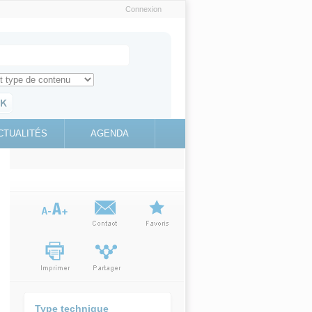
Connexion
e recherche
ch for
ez toute l'information sur le site
education.gouv.fr
CTUALITÉS
AGENDA
(link is
external)
Type technique