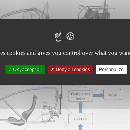
ses cookies and gives you control over what you want
nsmission du mouvement
OK, accept all
Deny all cookies
Personalize
 moteur, l’arbre moteur entraîne en rotation la poulie arbre moteur,
ie transmet le mouvement à la poulie arbre hélice et donc l’hélice.