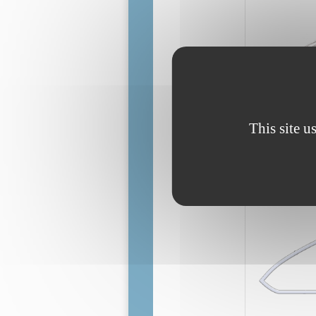
This site u
Chaîne de tra
A la sortie du
puis la courro