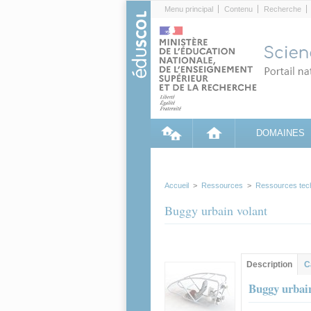
Cookies management panel
Menu principal
Contenu
Recherche
DOMAINES
Accueil
>
Ressources
>
Ressources tec
Buggy urbain volant
Groupe principa
Description
(ong
C
actif)
Buggy urbain