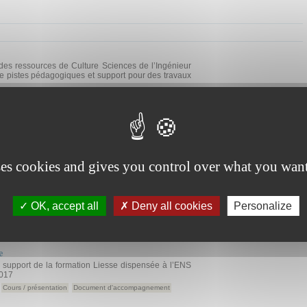
des ressources de Culture Sciences de l’Ingénieur
e pistes pédagogiques et support pour des travaux
Cours / présentation
ses cookies and gives you control over what you want
e
n a pour objectif le renforcement des compétences
domaine de l'acoustique linéaire, et la mise en
OK, accept all
Deny all cookies
Personalize
nseignements théoriques en regard de deux
es
e
e support de la formation Liesse dispensée à l’ENS
2017
Cours / présentation
Document d'accompagnement