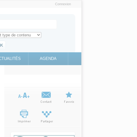
Connexion
e recherche
ch for
ez toute l'information sur le site
education.gouv.fr
CTUALITÉS
AGENDA
(link is
external)