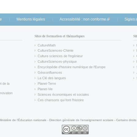
te
Mentions légales
Accessibilité : non conforme
(link is external)
Sigles
(
Sites de formation et thématiques
Si
CultureMath
(link is external)
CultureSciences-Chimie
(link is external)
Culture sciences de l'ingénieur
CultureSciences-physique
(link is external)
Encyclopédie d'histoire numérique de l'Europe
(link is external)
Géoconfluences
(link is external)
La Clé des langues
(link is external)
t de la
Planet-Terre
(link is external)
Planet-Vie
(link is external)
novation
Sciences économiques et sociales
(link is external)
Ces chansons qui font l'histoire
(link is external)
Ministère de l'Éducation nationale - Direction générale de l'enseignement scolaire - Certains droits