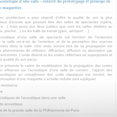
acoustique d’une salle – Intérêt du prototypage et principe de
e maquettes
en architecture a pour objectif d’offrir la qualité de son la plus
ieux d’écoute que peuvent être des salles de spectacles (opéra,
re…) mais aussi aux lieux publics que sont les salles dédiées au
, piscine…) ou les halls de transit (gare, aéroport …).
coustique d’une salle de spectacle est fonction de l’isolement
 la salle vis-à-vis de l’extérieur, et de la perception des sources
entes dans la salle. Une onde sonore lors de sa propagation est
 phénomènes de réflexion, diffraction, diffusion ou absorption par
rencontrés. L’onde directe et les ondes réfléchies se superposent et
la qualité du son perçu.
ce présente le cadre de modélisation de la propagation des ondes
n influence sur l’acoustique d’une salle de concert ; l’apport des
oustiques en complément des outils classiques est montré, les
onception d’une maquette à échelle réduite sont expliqués.
 ressource :
te
ristiques de l’acoustique dans une salle
te acoustique
 de la grande salle de la Philharmonie de Paris