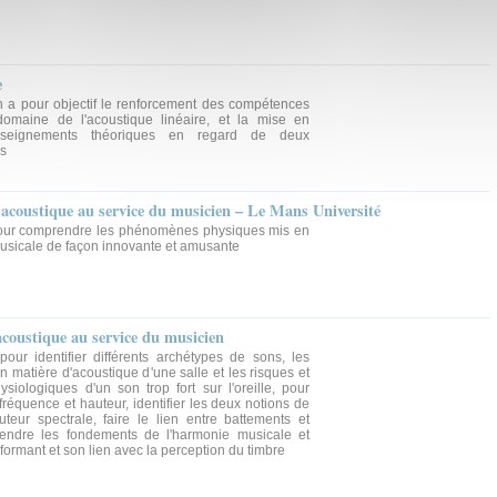
e
n a pour objectif le renforcement des compétences
domaine de l'acoustique linéaire, et la mise en
nseignements théoriques en regard de deux
es
acoustique au service du musicien – Le Mans Université
our comprendre les phénomènes physiques mis en
musicale de façon innovante et amusante
coustique au service du musicien
ur identifier différents archétypes de sons, les
 matière d'acoustique d'une salle et les risques et
iologiques d'un son trop fort sur l'oreille, pour
e fréquence et hauteur, identifier les deux notions de
teur spectrale, faire le lien entre battements et
endre les fondements de l'harmonie musicale et
 formant et son lien avec la perception du timbre