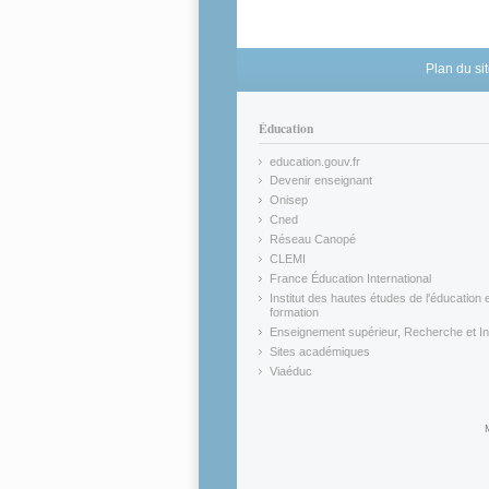
Plan du si
Éducation
education.gouv.fr
(link is external)
Devenir enseignant
(link is external)
Onisep
(link is external)
Cned
(link is external)
Réseau Canopé
(link is external)
CLEMI
(link is external)
France Éducation International
(link is external)
Institut des hautes études de l'éducation e
formation
(link is external)
Enseignement supérieur, Recherche et In
(link is external)
Sites académiques
(link is external)
Viaéduc
(link is external)