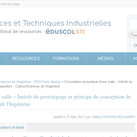
Pied de page
Votr
Sear
Retrouv
RESSOURCES
FORMATIONS
MÉDIAS
A
ciences de l'ingénieur - ENS Paris Saclay
> Conception acoustique d’une salle – Intérêt du
aquettes - CultureSciences de l'Ingénieur
salle – Intérêt du prototypage et principe de conception de
de l'Ingénieur
publié le 27 Mar 2017 par
Hélène HORSIN MOLINARO
al
let
ichiers et liens