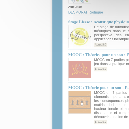
Auteur(s):
DESMORAT Rodrigue
Stage Liesse : Acoustique physiqu
Ce stage de formatio
théoriques dans le 
perspective des e
applications théoriqu
Actualité
MOOC : Théories pour un son : l’
MOOC en 7 parties p
jeu dans la pratique 
Actualité
MOOC : Théorie pour un son - l’a
MOOC en 7 parties po
éléments importants en
les conséquences phys
maîtriser le lien entr
hauteur tonale et hau
dissonance et compr
découvrir la notion de
Actualité