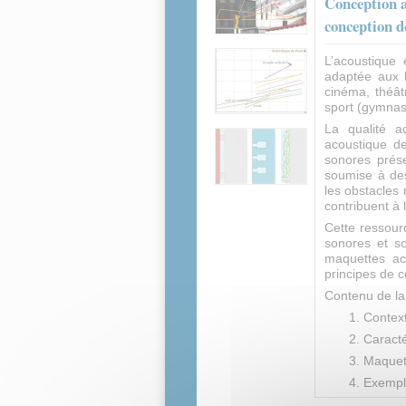
Conception
conception d
L’acoustique 
adaptée aux l
cinéma, théât
sport (gymnase
La qualité a
acoustique de
sonores prés
soumise à des
les obstacles 
contribuent à 
Cette ressour
sonores et so
maquettes ac
principes de c
Contenu de la
Contex
Caracté
Maquet
Exemple