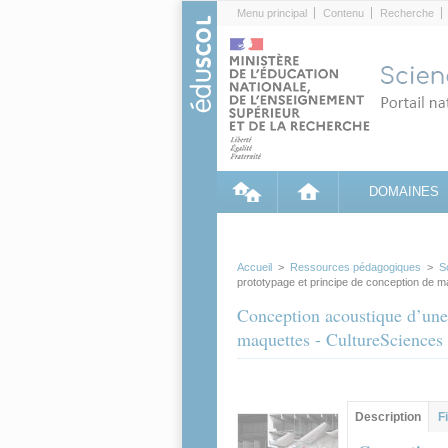
Cookies management panel
Menu principal
Contenu
Recherche
DOMAINES
Accueil
>
Ressources pédagogiques
>
S
prototypage et principe de conception de m
Conception acoustique d’une 
maquettes - CultureSciences 
Contenu princip
Description
(ong
F
actif)