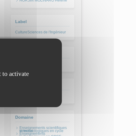
HORSIN MOLINARO Hélène
Label
CultureSciences de l'Ingénieur
Type pédagogique
Cours / présentation
 to activate
Activités induites
S'auto-former
Domaine