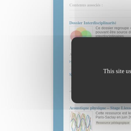
Contenus associés :
Dossier Interdisciplinarité
Ce dossier regroupe 
pouvant être source d
interdisciplinaires
Ressource pédagogique
Auteur(s):
HORSIN MOLINARO Hélène
This site u
Stage Liesse : Acoustique physiqu
Ce stage de formatio
théoriques dans le 
perspective des e
applications théoriqu
Actualité
Acoustique physique – Stage Liess
Cette ressource est l
Paris-Saclay en juin 
Ressource pédagogique