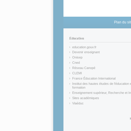
Plan du si
Éducation
education.gouv.fr
(link is external)
Devenir enseignant
(link is external)
Onisep
(link is external)
Cned
(link is external)
Réseau Canopé
(link is external)
CLEMI
(link is external)
France Éducation International
(link is external)
Institut des hautes études de l'éducation e
formation
(link is external)
Enseignement supérieur, Recherche et In
(link is external)
Sites académiques
(link is external)
Viaéduc
(link is external)