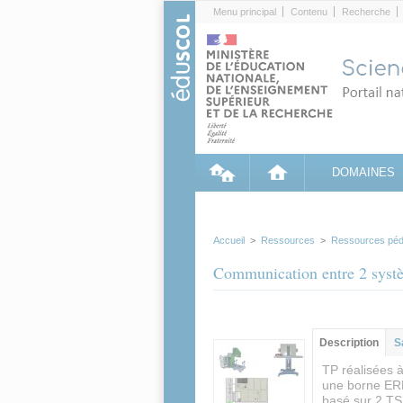
Cookies management panel
Menu principal
Contenu
Recherche
DOMAINES
Accueil
>
Ressources
>
Ressources péd
Communication entre 2 syst
Contenu princip
Description
(ong
S
actif)
TP réalisées à
une borne ERM
basé sur 2 TS