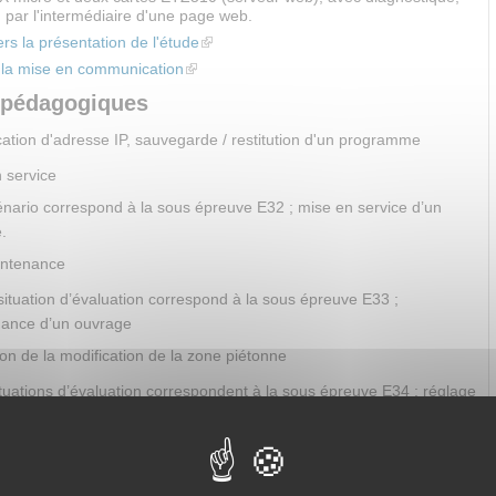
 par l'intermédiaire d'une page web.
ers la présentation de l'étude
(link is external)
e la mise en communication
(link is external)
s pédagogiques
ation d'adresse IP, sauvegarde / restitution d'un programme
 service
nario correspond à la sous épreuve E32 ; mise en service d’un
.
intenance
situation d’évaluation correspond à la sous épreuve E33 ;
ance d’un ouvrage
on de la modification de la zone piétonne
tuations d’évaluation correspondent à la sous épreuve E34 ; réglage
rage modification.
de modification de la borne
de modification de la barrière