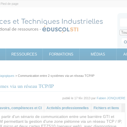
Pied de page
Votr
Sear
Retrouv
RESSOURCES
FORMATIONS
MÉDIAS
A
agogiques
> Communication entre 2 systèmes via un réseau TCP/IP
èmes via un réseau TCP/IP
publié le 17 fév 2013 par
Fabien JONQUIERE
al
let
avoirs, compétences et CI
Activités professionnelles
Fichiers et liens
 partir d'un sénario de communication entre une barrière GTI et
 permettant la gestion d'une zone piétonne via un réseau TCP / IP,
X micro et deux cartes ETZ510 (serveur web), avec diagnostique,