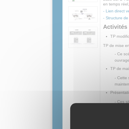
en temps réel,
- Lien direct v
- Structure d
Activité
TP modific
TP de mise en
-
Ce scé
ouvrage
TP de ma
-
Cette 
mainten
Présentati
-
Ces si
paramét
TP 
TP 