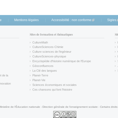
te
Mentions légales
Accessibilité : non conforme
(link is external)
Sigles
(
Sites de formation et thématiques
Si
CultureMath
(link is external)
CultureSciences-Chimie
(link is external)
Culture sciences de l'ingénieur
CultureSciences-physique
(link is external)
Encyclopédie d'histoire numérique de l'Europe
(link is external)
Géoconfluences
(link is external)
La Clé des langues
(link is external)
t de la
Planet-Terre
(link is external)
Planet-Vie
(link is external)
novation
Sciences économiques et sociales
(link is external)
Ces chansons qui font l'histoire
(link is external)
Ministère de l'Éducation nationale - Direction générale de l'enseignement scolaire - Certains droits