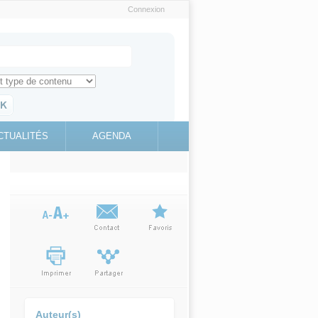
Connexion
e recherche
ch for
ez toute l'information sur le site
education.gouv.fr
CTUALITÉS
AGENDA
(link is
external)
Auteur(s)