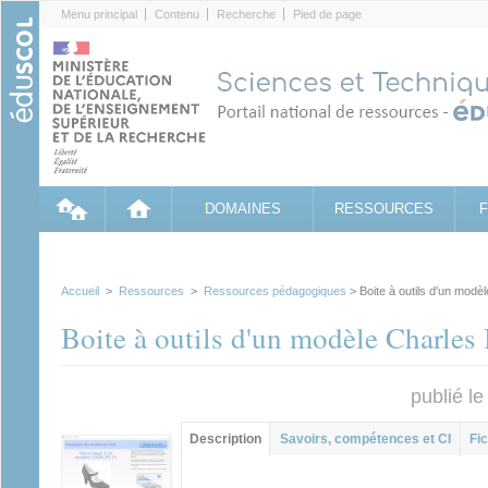
Cookies management panel
Menu principal
Contenu
Recherche
Pied de page
DOMAINES
RESSOURCES
Accueil
>
Ressources
>
Ressources pédagogiques
> Boite à outils d'un modè
Boite à outils d'un modèle Charles
publié l
Contenu principal
Description
(onglet
Savoirs, compétences et CI
Fic
actif)