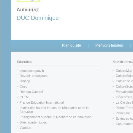
Auteur(s):
DUC Dominique
Plan du site
Mentions légales
Éducation
Sites de form
education.gouv.fr
CultureMat
(link is external)
(link is ex
Devenir enseignant
CultureScie
(link is external)
(link is ex
Onisep
Culture scie
(link is external)
Cned
CultureSci
(link is external)
(link is ex
Réseau Canopé
Encyclopédi
(link is external)
(link is ex
CLEMI
Géoconflue
(link is external)
(link is ex
France Éducation International
La Clé des 
(link is external)
(link is ex
Institut des hautes études de l'éducation et de la
Planet-Terr
(link is ex
formation
Planet-Vie
(link is external)
(link is ex
Enseignement supérieur, Recherche et Innovation
Sciences éc
(link is external)
(link is ex
Sites académiques
Ces chansons
(link is external)
(link is ex
Viaéduc
(link is external)