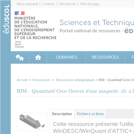
Cookies management panel
Menu principal
Contenu
Recherche
Pied de page
DOMAINES
RESSOURCES
Accueil
>
Ressources
>
Ressources pédagogiques
> BIM - Quantitatif Gros O
BIM - Quantitatif Gros Oeuvre d'une maquette .ifc à 
Contenu principal
Description
(onglet
Fichiers et liens
actif)
Cette ressource présente l'util
WinDESC/WinQuant d'ATTIC+ pou