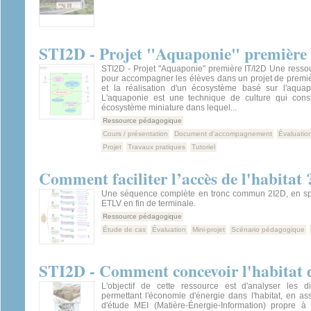
STI2D - Projet "Aquaponie" première
STI2D - Projet "Aquaponie" première IT/I2D Une ress
pour accompagner les élèves dans un projet de premiè
et la réalisation d'un écosystème basé sur l'aquapo
L'aquaponie est une technique de culture qui cons
écosystème miniature dans lequel...
Ressource pédagogique
Cours / présentation
Document d'accompagnement
Évaluatio
Projet
Travaux pratiques
Tutoriel
Comment faciliter l’accès de l'habitat 
Une séquence complète en tronc commun 2I2D, en spé
ETLV en fin de terminale.
Ressource pédagogique
Étude de cas
Évaluation
Mini-projet
Scénario pédagogique
STI2D - Comment concevoir l'habitat 
L'objectif de cette ressource est d'analyser les di
permettant l'économie d'énergie dans l'habitat, en as
d'étude MEI (Matière-Énergie-Information) propre à