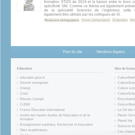
formation STI2D de 2019 et la liaison entre le tronc
spécificité SIN. Comme ce thème est également présen
de la spécialité Sciences de l’ingénieur, cette 
également être utilisée par les collègues de SI.
Ressource pédagogique
Cours / présentation
Évaluation
Pro
Plan du site
Mentions légales
Éducation
Sites de form
education.gouv.fr
CultureMat
(link is external)
(link is ex
Devenir enseignant
CultureScie
(link is external)
(link is ex
Onisep
Culture scie
(link is external)
Cned
CultureSci
(link is external)
(link is ex
Réseau Canopé
Encyclopédi
(link is external)
(link is ex
CLEMI
Géoconflue
(link is external)
(link is ex
France Éducation International
La Clé des 
(link is external)
(link is ex
Institut des hautes études de l'éducation et de la
Planet-Terr
(link is ex
formation
Planet-Vie
(link is external)
(link is ex
Enseignement supérieur, Recherche et Innovation
Sciences éc
(link is external)
(link is ex
Sites académiques
Ces chansons
(link is external)