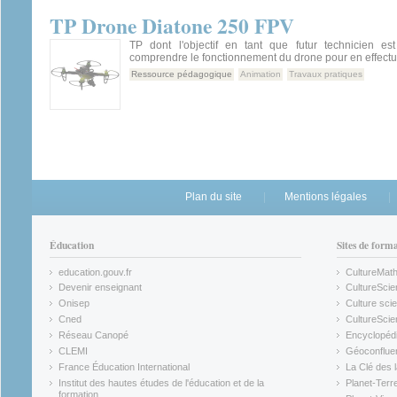
TP Drone Diatone 250 FPV
TP dont l'objectif en tant que futur technicien es
comprendre le fonctionnement du drone pour en effectu
Ressource pédagogique
Animation
Travaux pratiques
Plan du site
Mentions légales
Éducation
Sites de form
education.gouv.fr
CultureMat
(link is external)
(link is ex
Devenir enseignant
CultureScie
(link is external)
(link is ex
Onisep
Culture scie
(link is external)
Cned
CultureSci
(link is external)
(link is ex
Réseau Canopé
Encyclopédi
(link is external)
(link is ex
CLEMI
Géoconflue
(link is external)
(link is ex
France Éducation International
La Clé des 
(link is external)
(link is ex
Institut des hautes études de l'éducation et de la
Planet-Terr
(link is ex
formation