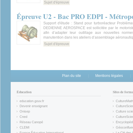
Sujet d'épreuve
Épreuve U2 - Bac PRO EDPI - Métropo
Support d'étude : Stand pour turboréacteur Problémat
DEDIENNE AEROSPACE est sollicitée par le motoriste
afin d’adapter leur outillage aux nouvelles norm
manutention dans les ateliers d’assemblage aéronauti
Sujet d'épreuve
Plan du site
Mentions légales
Éducation
Sites de form
education.gouv.fr
CultureMat
(link is external)
(link is ex
Devenir enseignant
CultureScie
(link is external)
(link is ex
Onisep
Culture scie
(link is external)
Cned
CultureSci
(link is external)
(link is ex
Réseau Canopé
Encyclopédi
(link is external)
(link is ex
CLEMI
Géoconflue
(link is external)
(link is ex
France Éducation International
La Clé des 