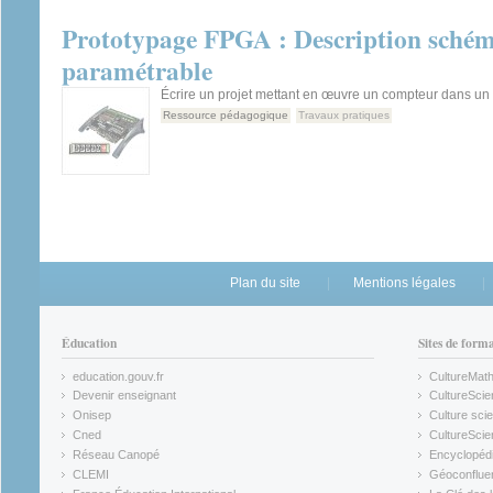
Prototypage FPGA : Description sché
paramétrable
Écrire un projet mettant en œuvre un compteur dans u
Ressource pédagogique
Travaux pratiques
Plan du site
Mentions légales
Éducation
Sites de form
education.gouv.fr
CultureMat
(link is external)
(link is ex
Devenir enseignant
CultureScie
(link is external)
(link is ex
Onisep
Culture scie
(link is external)
Cned
CultureSci
(link is external)
(link is ex
Réseau Canopé
Encyclopédi
(link is external)
(link is ex
CLEMI
Géoconflue
(link is external)
(link is ex