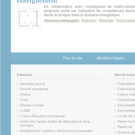
enseignement
En collaboration avec l’enseignant de maths-scien
proposée porte sur l'utilisation de compétences tran
étude technique dans le domaine énergétique.
Ressource pédagogique
Évaluation
Mini-projet
Travaux dirig
Plan du site
Mentions légales
Éducation
Sites de form
education.gouv.fr
CultureMat
(link is external)
(link is ex
Devenir enseignant
CultureScie
(link is external)
(link is ex
Onisep
Culture scie
(link is external)
Cned
CultureSci
(link is external)
(link is ex
Réseau Canopé
Encyclopédi
(link is external)
(link is ex
CLEMI
Géoconflue
(link is external)
(link is ex
France Éducation International
La Clé des 
(link is external)
(link is ex
Institut des hautes études de l'éducation et de la
Planet-Terr
(link is ex
formation
Planet-Vie
(link is external)
(link is ex
Enseignement supérieur, Recherche et Innovation
Sciences éc
(link is external)