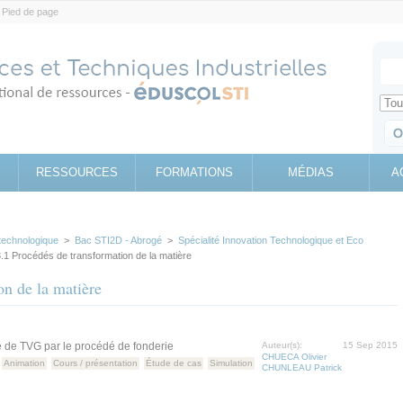
Pied de page
Votr
Sear
Retrouv
RESSOURCES
FORMATIONS
MÉDIAS
A
technologique
>
Bac STI2D - Abrogé
>
Spécialité Innovation Technologique et Eco
.1 Procédés de transformation de la matière
on de la matière
ce de TVG par le procédé de fonderie
Auteur(s):
15 Sep 2015
CHUECA Olivier
Animation
Cours / présentation
Étude de cas
Simulation
CHUNLEAU Patrick