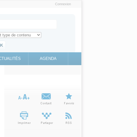
Connexion
e recherche
ch for
ez toute l'information sur le site
education.gouv.fr
CTUALITÉS
AGENDA
(link is
external)