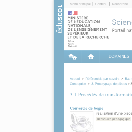
Cookies management panel
Menu principal
Contenu
Recherche
DOMAINES
Accueil
>
Référentiels par savoirs
>
Bac 
Conception
>
3. Prototypage de pièces
> 3
3.1 Procédés de transformati
Couvercle de bogie
réalisation d'une piè
Ressource pédagogique