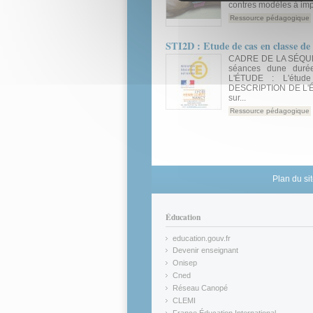
contres modèles à impr
Ressource pédagogique
STI2D : Etude de cas en classe d
CADRE DE LA SÉQUENC
séances dune duré
L'ÉTUDE : L'étud
DESCRIPTION DE L'ÉTU
sur...
Ressource pédagogique
Plan du si
Éducation
education.gouv.fr
(link is external)
Devenir enseignant
(link is external)
Onisep
(link is external)
Cned
(link is external)
Réseau Canopé
(link is external)
CLEMI
(link is external)