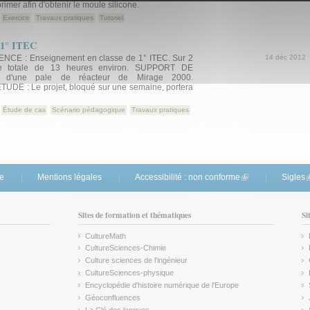
imer afin d'obtenir le moule silicone.
Exercice
Travaux pratiques
Tutoriel
e 1° ITEC
E : Enseignement en classe de 1° ITEC. Sur 2
14 déc 2012
e totale de 13 heures environ. SUPPORT DE
e d'une pale de réacteur de Mirage 2000.
DE : Le projet, bloqué sur une semaine, portera
Étude de cas
Scénario pédagogique
Travaux pratiques
te
Mentions légales
Accessibilité : non conforme
(link is external)
Sigles
(
Sites de formation et thématiques
Si
CultureMath
(link is external)
CultureSciences-Chimie
(link is external)
Culture sciences de l'ingénieur
CultureSciences-physique
(link is external)
Encyclopédie d'histoire numérique de l'Europe
(link is external)
Géoconfluences
(link is external)