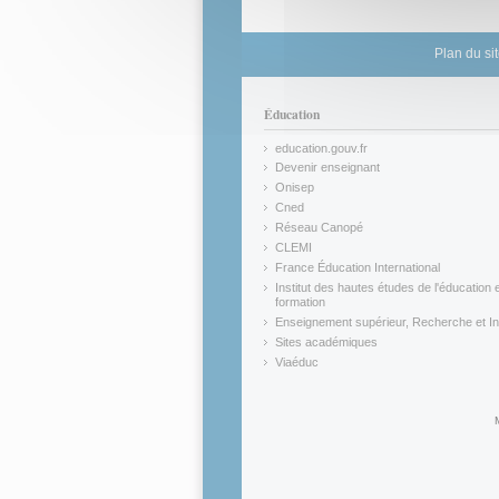
Plan du si
Éducation
education.gouv.fr
(link is external)
Devenir enseignant
(link is external)
Onisep
(link is external)
Cned
(link is external)
Réseau Canopé
(link is external)
CLEMI
(link is external)
France Éducation International
(link is external)
Institut des hautes études de l'éducation e
formation
(link is external)
Enseignement supérieur, Recherche et In
(link is external)
Sites académiques
(link is external)
Viaéduc
(link is external)