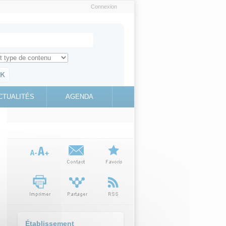
Connexion
e recherche
ch for
ez toute l'information sur le site
education.gouv.fr
CTUALITÉS
AGENDA
(link is
external)
Établissement