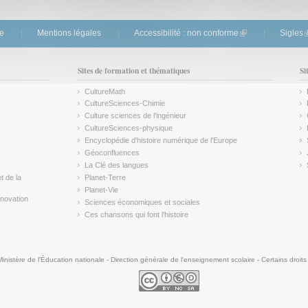
te
Mentions légales
Accessibilité : non conforme
(link is external)
Sigles
(
Sites de formation et thématiques
Si
CultureMath
(link is external)
CultureSciences-Chimie
(link is external)
Culture sciences de l'ingénieur
CultureSciences-physique
(link is external)
Encyclopédie d'histoire numérique de l'Europe
(link is external)
Géoconfluences
(link is external)
La Clé des langues
(link is external)
t de la
Planet-Terre
(link is external)
Planet-Vie
(link is external)
novation
Sciences économiques et sociales
(link is external)
Ces chansons qui font l'histoire
(link is external)
Ministère de l'Éducation nationale - Direction générale de l'enseignement scolaire - Certains droits