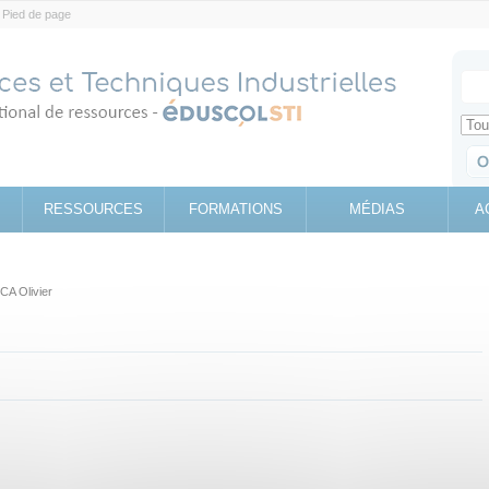
Pied de page
Votr
Sear
Retrouv
RESSOURCES
FORMATIONS
MÉDIAS
A
A Olivier