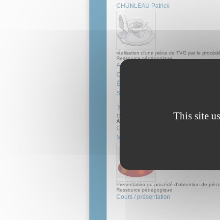
CHUNLEAU Patrick
réalisation d'une pièce de TVG par le procéd
Ressource pédagogique
Animation
Cours / présentation
Étude de cas
Simulation
Twizy et la fonderie
This site u
11 nov 2014
Auteur(s):
CHUECA Olivier
MARINE Cyril
Présentation du procédé d'obtention de pièce
Ressource pédagogique
Cours / présentation