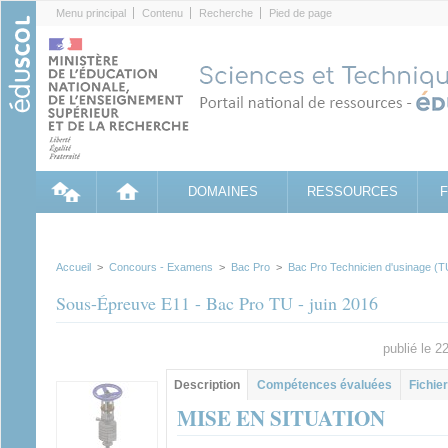
Cookies management panel
Menu principal
Contenu
Recherche
Pied de page
DOMAINES
RESSOURCES
Accueil
>
Concours - Examens
>
Bac Pro
>
Bac Pro Technicien d'usinage (T
Sous-Épreuve E11 - Bac Pro TU - juin 2016
publié le 
Groupe principal
Description
(onglet
Compétences évaluées
Fichier
actif)
MISE EN SITUATION