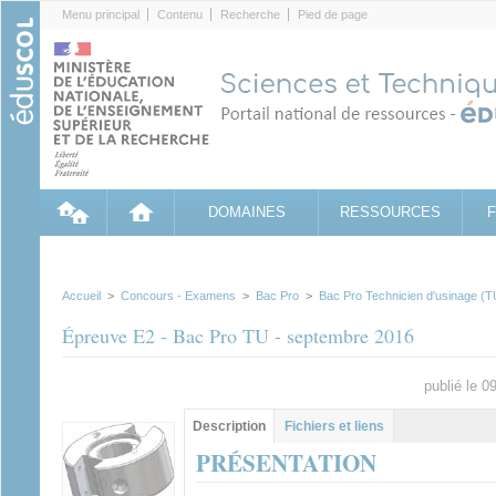
Cookies management panel
Menu principal
Contenu
Recherche
Pied de page
DOMAINES
RESSOURCES
Accueil
>
Concours - Examens
>
Bac Pro
>
Bac Pro Technicien d'usinage (T
Épreuve E2 - Bac Pro TU - septembre 2016
publié le 
Groupe principal
Description
(onglet
Fichiers et liens
actif)
PRÉSENTATION