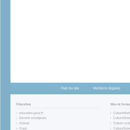
Plan du site
Mentions légales
Éducation
Sites de form
education.gouv.fr
CultureMat
(link is external)
(link is ex
Devenir enseignant
CultureScie
(link is external)
(link is ex
Onisep
Culture scie
(link is external)
Cned
CultureSci