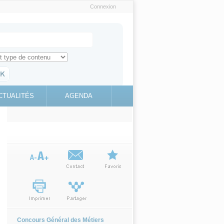
Connexion
e recherche
ch for
ez toute l'information sur le site
education.gouv.fr
CTUALITÉS
AGENDA
(link is
external)
Concours Général des Métiers