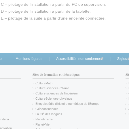
 – pilotage de l’installation à partir du PC de supervision.
 – pilotage de l’installation à partir de la tablette.
E – pilotage de la suite à partir d’une enceinte connectée.
te
Mentions légales
Accessibilité : non conforme
(link is external)
Sigles
(
Sites de formation et thématiques
Si
CultureMath
(link is external)
CultureSciences-Chimie
(link is external)
Culture sciences de l'ingénieur
CultureSciences-physique
(link is external)
Encyclopédie d'histoire numérique de l'Europe
(link is external)
Géoconfluences
(link is external)
La Clé des langues
(link is external)
t de la
Planet-Terre
(link is external)
Planet-Vie
(link is external)
novation