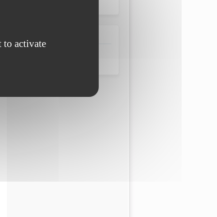
MELEC
Domaine
 to activate
Énergie