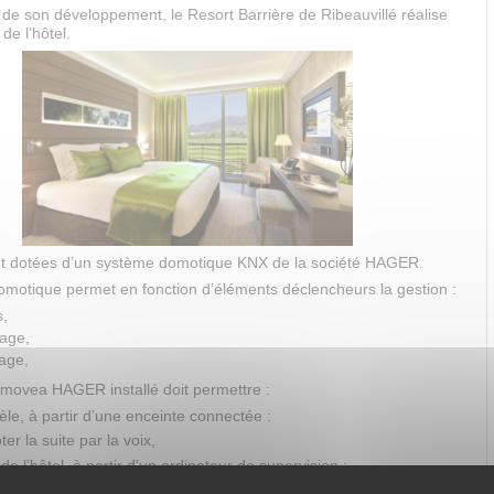
 de son développement, le Resort Barrière de Ribeauvillé réalise
de l’hôtel.
nt dotées d’un système domotique KNX de la société HAGER.
motique permet en fonction d’éléments déclencheurs la gestion :
s,
rage,
age,
movea HAGER installé doit permettre :
tèle, à partir d’une enceinte connectée :
ter la suite par la voix,
 de l’hôtel, à partir d’un ordinateur de supervision :
er les suites à distance,