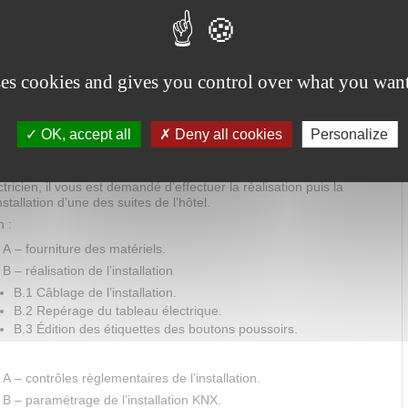
ogrammer des scénarios,
r accès aux caméras de surveillance des couloirs.
nels d’entretien et de maintenance de l’hôtel, à partir d’une tablette
ses cookies and gives you control over what you want
er les suites à distance,
r accès aux caméras de surveillance des couloirs.
OK, accept all
Deny all cookies
Personalize
andé
tricien, il vous est demandé d’effectuer la réalisation puis la
installation d’une des suites de l’hôtel.
n :
A – fourniture des matériels.
 – réalisation de l’installation
B.1 Câblage de l’installation.
B.2 Repérage du tableau électrique.
B.3 Édition des étiquettes des boutons poussoirs.
 – contrôles règlementaires de l’installation.
B – paramétrage de l’installation KNX.