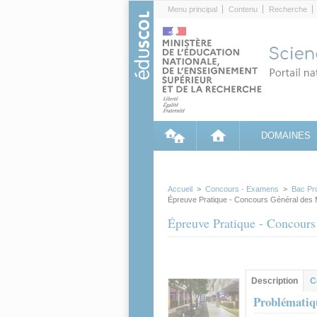
Cookies management panel
Menu principal
Contenu
Recherche
DOMAINES
Accueil
>
Concours - Examens
>
Bac Pr
Épreuve Pratique - Concours Général des 
Épreuve Pratique - Concour
Groupe principa
Description
(ong
C
actif)
Problématiq