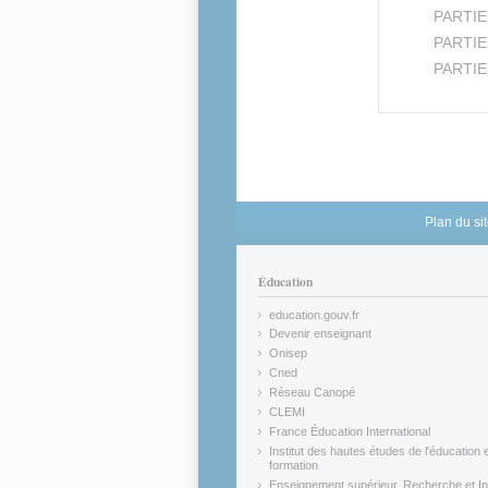
PARTIE C
PARTIE D
PARTIE 
Plan du si
Éducation
education.gouv.fr
(link is external)
Devenir enseignant
(link is external)
Onisep
(link is external)
Cned
(link is external)
Réseau Canopé
(link is external)
CLEMI
(link is external)
France Éducation International
(link is external)
Institut des hautes études de l'éducation e
formation
(link is external)
Enseignement supérieur, Recherche et In