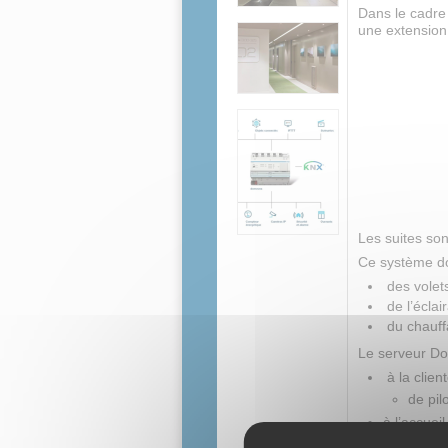
Dans le cadre
une extension 
Les suites so
Ce système do
des volet
de l’éclai
du chauff
Le serveur Do
à la clien
de pilo
à l’accueil
de gér