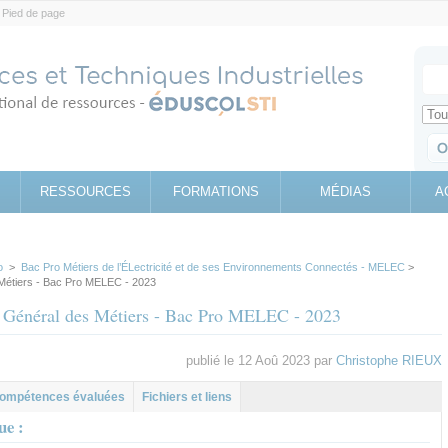
Pied de page
Votr
Sear
Retrouv
RESSOURCES
FORMATIONS
MÉDIAS
A
o
>
Bac Pro Métiers de l’ÉLectricité et de ses Environnements Connectés - MELEC
>
Métiers - Bac Pro MELEC - 2023
s Général des Métiers - Bac Pro MELEC - 2023
publié le 12 Aoû 2023 par
Christophe RIEUX
l
let
ompétences évaluées
Fichiers et liens
ue :