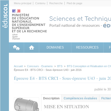
Cookies management panel
Menu principal
Contenu
Recherche
Pied de page
DOMAINES
RESSOURCES
Accueil
>
Concours - Examens
>
BTS
>
BTS Conception et Réalisation en Ch
Épreuve E4 - BTS CRCI - Sous-épreuve U43 - juin 2016
Épreuve E4 - BTS CRCI - Sous-épreuve U43 - juin 2
publié le 3
Groupe principal
Description
(onglet
Compétences évaluées
Fichier
actif)
MISE EN SITUATION