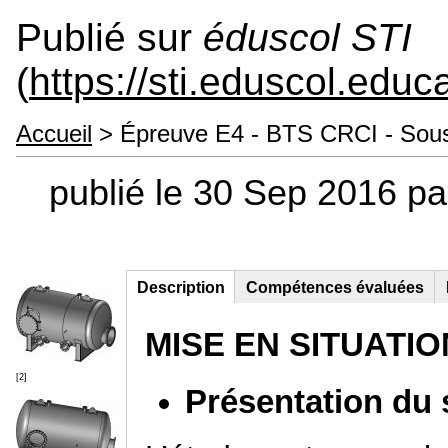
Publié sur
éduscol STI
(
https://sti.eduscol.educa
Accueil
> Épreuve E4 - BTS CRCI - Sous
publié le 30 Sep 2016 p
Description
(onglet
Compétences évaluées
Groupe principal
actif)
MISE EN SITUATIO
[2]
Présentation du s