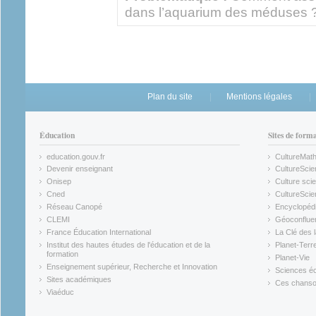
dans l’aquarium des méduses 
Plan du site
Mentions légales
Éducation
Sites de form
education.gouv.fr
CultureMat
(link is external)
(link is ex
Devenir enseignant
CultureScie
(link is external)
(link is ex
Onisep
Culture scie
(link is external)
Cned
CultureSci
(link is external)
(link is ex
Réseau Canopé
Encyclopédi
(link is external)
(link is ex
CLEMI
Géoconflue
(link is external)
(link is ex
France Éducation International
La Clé des 
(link is external)
(link is ex
Institut des hautes études de l'éducation et de la
Planet-Terr
(link is ex
formation
Planet-Vie
(link is external)
(link is ex
Enseignement supérieur, Recherche et Innovation
Sciences éc
(link is external)
(link is ex
Sites académiques
Ces chansons
(link is external)
(link is ex
Viaéduc
(link is external)