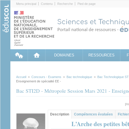
Cookies management panel
Menu principal
Contenu
Recherche
Pied de page
DOMAINES
RESSOURCES
Accueil
>
Concours - Examens
>
Bac technologique
>
Bac Technologique ST
Enseignement de spécialité EE -
Bac STI2D - Métropole Session Mars 2021 - Enseigne
pu
Groupe principal
Description
(onglet
Compétences évaluées
Fichier
actif)
L’Arche des petites bê