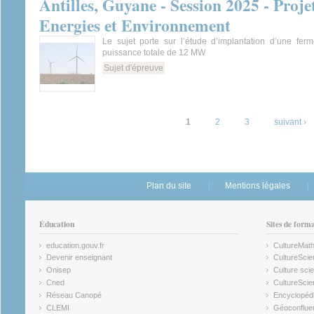
Antilles, Guyane - Session 2025 - Proje
Energies et Environnement
Le sujet porte sur l’étude d’implantation d’une fer
puissance totale de 12 MW
Sujet d'épreuve
Pages
1
2
3
suivant ›
Plan du site
Mentions légales
Éducation
Sites de form
education.gouv.fr
CultureMat
(link is external)
(link is ex
Devenir enseignant
CultureScie
(link is external)
(link is ex
Onisep
Culture scie
(link is external)
Cned
CultureSci
(link is external)
(link is ex
Réseau Canopé
Encyclopédi
(link is external)
(link is ex
CLEMI
Géoconflue