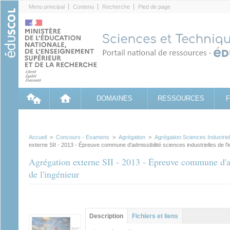
Cookies management panel
Menu principal
Contenu
Recherche
Pied de page
DOMAINES
RESSOURCES
Accueil
>
Concours - Examens
>
Agrégation
>
Agrégation Sciences Industriel
externe SII - 2013 - Épreuve commune d'admissibilité sciences industrielles de l'
Agrégation externe SII - 2013 - Épreuve commune d'adm
de l'ingénieur
Groupe principal
Description
(onglet
Fichiers et liens
actif)