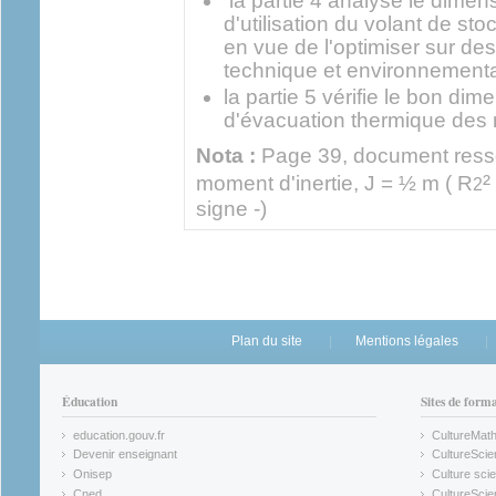
la partie 4 analyse le dime
d'utilisation du volant de s
en vue de l'optimiser sur de
technique et environnementa
la partie 5 vérifie le bon d
d'évacuation thermique des 
Nota :
Page 39, document ressour
²
moment d'inertie, J = ½ m ( R
2
signe -)
Plan du site
Mentions légales
Éducation
Sites de form
education.gouv.fr
CultureMat
(link is external)
(link is ex
Devenir enseignant
CultureScie
(link is external)
(link is ex
Onisep
Culture scie
(link is external)
Cned
CultureSci