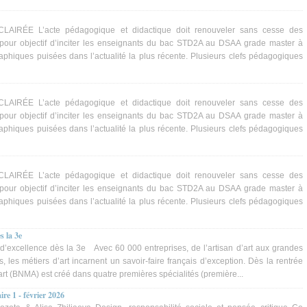
ÉE L’acte pédagogique et didactique doit renouveler sans cesse des
our objectif d’inciter les enseignants du bac STD2A au DSAA grade master à
phiques puisées dans l’actualité la plus récente. Plusieurs clefs pédagogiques
ÉE L’acte pédagogique et didactique doit renouveler sans cesse des
our objectif d’inciter les enseignants du bac STD2A au DSAA grade master à
phiques puisées dans l’actualité la plus récente. Plusieurs clefs pédagogiques
ÉE L’acte pédagogique et didactique doit renouveler sans cesse des
our objectif d’inciter les enseignants du bac STD2A au DSAA grade master à
phiques puisées dans l’actualité la plus récente. Plusieurs clefs pédagogiques
s la 3e
’excellence dès la 3e Avec 60 000 entreprises, de l’artisan d’art aux grandes
 les métiers d’art incarnent un savoir-faire français d’exception. Dès la rentrée
art (BNMA) est créé dans quatre premières spécialités (première...
ire 1 - février 2026