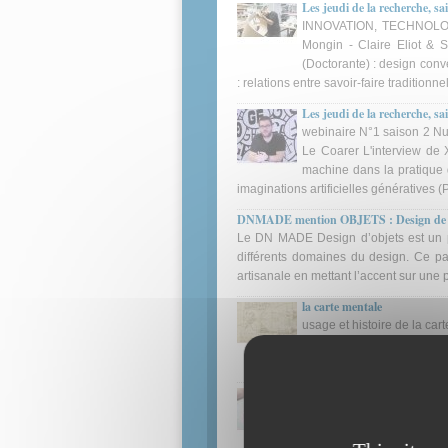
Les jeudi de la recherche, sa
INNOVATION, TECHNOLOGI
Mongin - Claire Eliot & S
(Doctorante) : design conv
: relations entre savoir-faire traditionn
Les jeudi de la recherche, s
webinaire N°1 saison 2 Nu
Le Coarer L'interview de X
machine dans la pratique d
imaginations artificielles génératives 
DNMADE mention OBJETS : Design de pro
Le DN MADE Design d’objets est un pa
différents domaines du design. Ce pa
artisanale en mettant l’accent sur une
la carte mentale
usage et histoire de la car
Proposition de création d’une
Proposition de création d’
Source de Nogent-sur- Ma