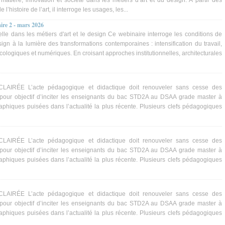
 matière, innovation et société dans les métiers d’art et du design. À partir des
 l’histoire de l’art, il interroge les usages, les...
aire 2 - mars 2026
nelle dans les métiers d'art et le design Ce webinaire interroge les conditions de
sign à la lumière des transformations contemporaines : intensification du travail,
écologiques et numériques. En croisant approches institutionnelles, architecturales
ÉE L’acte pédagogique et didactique doit renouveler sans cesse des
our objectif d’inciter les enseignants du bac STD2A au DSAA grade master à
phiques puisées dans l’actualité la plus récente. Plusieurs clefs pédagogiques
ÉE L’acte pédagogique et didactique doit renouveler sans cesse des
our objectif d’inciter les enseignants du bac STD2A au DSAA grade master à
phiques puisées dans l’actualité la plus récente. Plusieurs clefs pédagogiques
ÉE L’acte pédagogique et didactique doit renouveler sans cesse des
our objectif d’inciter les enseignants du bac STD2A au DSAA grade master à
phiques puisées dans l’actualité la plus récente. Plusieurs clefs pédagogiques