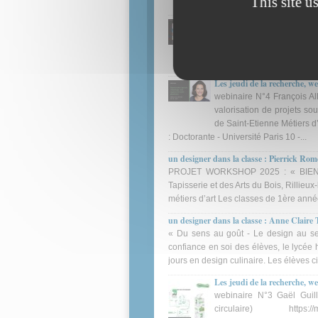
This site u
mode et du vêtement en Bac 
méthodologie de recherche
AUTEUR.E DE MODE, UNE 
formuler et matérialiser le
Les jeudi de la recherche, w
webinaire N°4 François Al
valorisation de projets so
de Saint-Etienne Métiers d
: Doctorante - Université Paris 10 -...
un designer dans la classe : Pierrick R
PROJET WORKSHOP 2025 : « BIENVE
Tapisserie et des Arts du Bois, Rilli
métiers d’art Les classes de 1ère anné
un designer dans la classe : Anne Claire
« Du sens au goût - Le design au serv
confiance en soi des élèves, le lycée 
jours en design culinaire. Les élèves ci
Les jeudi de la recherche, we
webinaire N°3 Gaël Guil
circulaire) https://media