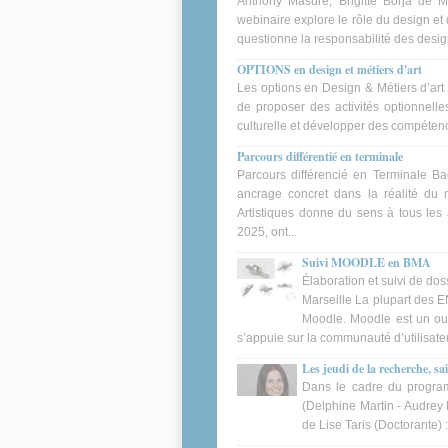
Anthony Masure, Brigitte Borja de M
webinaire explore le rôle du design et 
questionne la responsabilité des desig
OPTIONS en design et métiers d'art
Les options en Design & Métiers d’art 
de proposer des activités optionnelles
culturelle et développer des compétences
Parcours différentié en terminale
Parcours différencié en Terminale Bac
ancrage concret dans la réalité du 
Artistiques donne du sens à tous les 
2025, ont...
Suivi MOODLE en BMA
Élaboration et suivi de do
Marseille La plupart des E
Moodle. Moodle est un out
s’appuie sur la communauté d’utilisateu
Les jeudi de la recherche, sa
Dans le cadre du progra
(Delphine Martin - Audrey L
de Lise Taris (Doctorante) : L