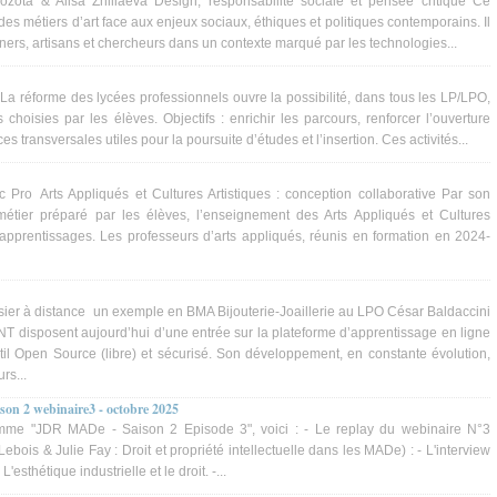
ozota & Alisa Zhiliaeva Design, responsabilité sociale et pensée critique Ce
des métiers d’art face aux enjeux sociaux, éthiques et politiques contemporains. Il
ners, artisans et chercheurs dans un contexte marqué par les technologies...
La réforme des lycées professionnels ouvre la possibilité, dans tous les LP/LPO,
 choisies par les élèves. Objectifs : enrichir les parcours, renforcer l’ouverture
 transversales utiles pour la poursuite d’études et l’insertion. Ces activités...
 Pro Arts Appliqués et Cultures Artistiques : conception collaborative Par son
métier préparé par les élèves, l’enseignement des Arts Appliqués et Cultures
apprentissages. Les professeurs d’arts appliqués, réunis en formation en 2024-
ssier à distance un exemple en BMA Bijouterie-Joaillerie au LPO César Baldaccini
NT disposent aujourd’hui d’une entrée sur la plateforme d’apprentissage en ligne
il Open Source (libre) et sécurisé. Son développement, en constante évolution,
rs...
ison 2 webinaire3 - octobre 2025
mme "JDR MADe - Saison 2 Episode 3", voici : - Le replay du webinaire N°3
ebois & Julie Fay : Droit et propriété intellectuelle dans les MADe) : - L'interview
'esthétique industrielle et le droit. -...