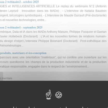
ison 2 webinaire2 - octobre 2025
ES et INTELLIGENCES ARTIFICIELLE Le replay du webinaire N°2 (Antonin
teven Leprizé : Innovation dans les MADe) : - L'interview de Natalia Baudoin
ergent, bricologies symbiotiques. - L'interview de Maude Guirault (Pré-doctorante)
els et nouvelles technologies, entre...
aison 2 webinaire1 - septembre 2025
mérique, Data et IA dans les MADe Anthony Masure, Philippe Pasquier et Gaetan
avier Hollebeck (Doctorant) : L'IA et les nouvelles formes de relations humain-
u design d'objet L'interview Philippe Boisnard (Doctorant) : Post-esthétique des
(Phénoménologie...
duits, matériaux et éco-conception
rcours avec une orientation “matériaux”, qui lui confère une ouverture sur les
rcours questionne les champs de la production industrielle et de la production
 pratique responsable, engagée dans le respect de l’environnement...
te mentale
 option Bijoux et créations textiles ouvertes aux élèves de Bac Pro
une option Bijoux et créations textiles ouvertes aux élèves de Bac Pro au lycée La
rne pour l’année 2024-2025. Contexte : La réforme du Bac Pro Métiers de la