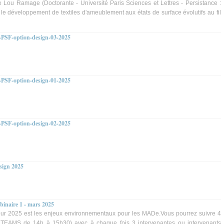
e Lou Ramage (Doctorante - Université Paris Sciences et Lettres - Persistance :
le développement de textiles d'ameublement aux états de surface évolutifs au fil
-PSF-option-design-03-2025
-PSF-option-design-01-2025
-PSF-option-design-02-2025
sign 2025
ebinaire 1 - mars 2025
ur 2025 est les enjeux environnementaux pour les MADe.Vous pourrez suivre 4
r TEAMS de 14h à 15h30) avec à chaque fois 3 intervenantes ou intervenants