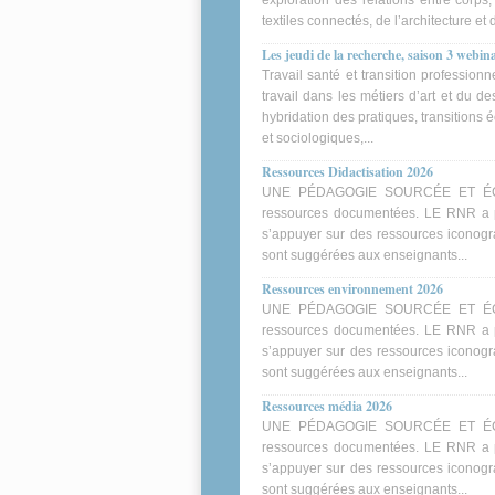
exploration des relations entre corps,
textiles connectés, de l’architecture et de
Les jeudi de la recherche, saison 3 webin
Travail santé et transition profession
travail dans les métiers d’art et du de
hybridation des pratiques, transitions 
et sociologiques,...
Ressources Didactisation 2026
UNE PÉDAGOGIE SOURCÉE ET ÉCLAIR
ressources documentées. LE RNR a p
s’appuyer sur des ressources iconogra
sont suggérées aux enseignants...
Ressources environnement 2026
UNE PÉDAGOGIE SOURCÉE ET ÉCLAIR
ressources documentées. LE RNR a p
s’appuyer sur des ressources iconogra
sont suggérées aux enseignants...
Ressources média 2026
UNE PÉDAGOGIE SOURCÉE ET ÉCLAIR
ressources documentées. LE RNR a p
s’appuyer sur des ressources iconogra
sont suggérées aux enseignants...