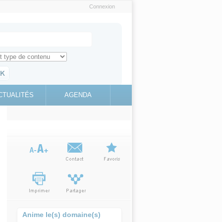
Connexion
e recherche
ch for
ez toute l'information sur le site
education.gouv.fr
CTUALITÉS
AGENDA
(link is
external)
Anime le(s) domaine(s)