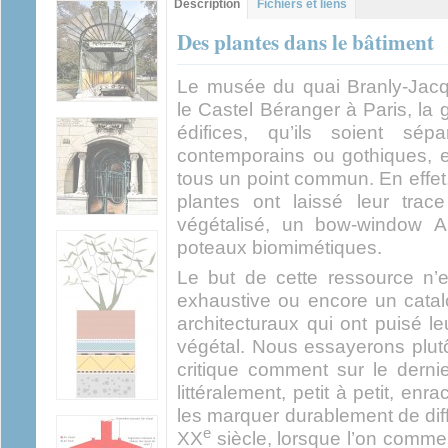
Description
(onglet
Fichiers et liens
actif)
Des plantes dans le bâtiment
Le musée du quai Branly-Jacqu
le Castel Béranger à Paris, l
édifices, qu’ils soient sép
contemporains ou gothiques, en
tous un point commun. En effet
plantes ont laissé leur tra
végétalisé, un bow-window 
poteaux biomimétiques.
Le but de cette ressource n’e
exhaustive ou encore un catal
architecturaux qui ont puisé l
végétal. Nous essayerons plut
critique comment sur le dernie
littéralement, petit à petit, en
les marquer durablement de diff
e
XX
siècle, lorsque l’on comme