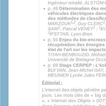
Ingénieur retraité, ALSTO
p. 49
Détermination des m
véhicules électriques dans
des méthodes de classific
1,2
1
MARZOUK
, Guy CLERC
1
1
1
SARI
, Pascal VENET
;
Ec
2
IFSTTAR, Lyon-Bron
p. 55
Enjeu du bio-encras
récupération des énergies
état de l’art sur les impact
TITAH-BENBOUZID, Moha
Université de Bretagne Occid
p. 69
Stage CERPEP : L’éol
BUI VAN, Jean-Michel GAY, 
MEUNIER Lycée Jules FERRY
Éditorial :
L’internet des objets pénètre p
jours. Les mots clés de « big dat
», « Internet des Objets » (IOT