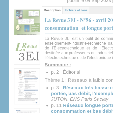
publié le 04 Sep 2023
Contenu principal
Description
(onglet
Fichiers et liens
actif)
La Revue 3EI - N°96 - avril 20
consommation et longue port
La Revue 3EI est un outil de commun
enseignement-industrie-recherche d
de l'Electrotechnique et de l'Elect
destinée aux professeurs ou industrie
l'électrotechnique et de l'électronique i
Sommaire :
p. 2 Éditorial
Thème 1 : Réseaux à faible co
p. 3
Réseaux très basse 
portée, bas débit, l’exem
JUTON, ENS Paris Saclay
p. 11
Réseaux longue porté
consommation et bas débit