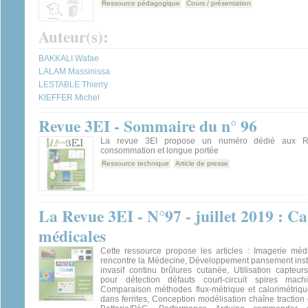
Ressource pédagogique
Cours / présentation
Auteur(s):
BAKKALI Wafae
LALAM Massinissa
LESTABLE Thierry
KIEFFER Michel
Revue 3EI - Sommaire du n° 96
La revue 3EI propose un numéro dédié aux Ré
consommation et longue portée
Ressource technique
Article de presse
La Revue 3EI - N°97 - juillet 2019 : Ca
médicales
Cette ressource propose les articles : Imagerie méd
rencontre la Médecine, Développement pansement inst
invasif continu brûlures cutanée, Utilisation capteu
pour détection défauts court-circuit spires mach
Comparaison méthodes flux-métrique et calorimétriq
dans ferrites, Conception modélisation chaîne traction 