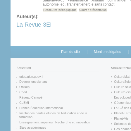
Batterie/PàC, Performance Arduino commander éc
autonome led, Transfert énergie sans contact
Ressource pédagogique
Cours / présentation
Auteur(s):
La Revue 3EI
Plan du site
Mentions légales
Éducation
Sites de form
education.gouv.fr
CultureMat
(link is external)
(link is ex
Devenir enseignant
CultureScie
(link is external)
(link is ex
Onisep
Culture scie
(link is external)
Cned
CultureSci
(link is external)
(link is ex
Réseau Canopé
Encyclopédi
(link is external)
(link is ex
CLEMI
Géoconflue
(link is external)
(link is ex
France Éducation International
La Clé des 
(link is external)
(link is ex
Institut des hautes études de l'éducation et de la
Planet-Terr
(link is ex
formation
Planet-Vie
(link is external)
(link is ex
Enseignement supérieur, Recherche et Innovation
Sciences éc
(link is external)
(link is ex
Sites académiques
Ces chansons