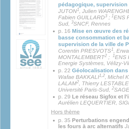
pédagogique, supervision 
1
JUTON
, Julien WARENG
3
1
Fabien GUILLARD
;
ENS P
3
Sud,
SNCF, Rennes
p. 16
Mise en œuvre des ré
basse consommation et bas
supervision de la ville de P
1
Corentin PRESVOTS
, Erw
2
1
MONTALEMBERT
;
ENS P
Energie Systèmes, Vélizy-Vi
p. 22
Géolocalisation dan
1,2
Wafae BAKKALI
, Michel
2
LALAM
, Thierry LESTABLE
2
Université Paris-Sud,
SAGE
p. 29
Le réseau Sigfox et l’
Aurélien LEQUERTIER, SIG
Hors thème
p. 35
Perturbations engend
les fours à arc alternatifs
J