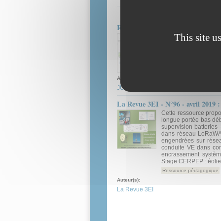
Réseaux très basse consommation,
This site u
Cette ressource prés
portée et bas débit,
dossier comportant qu
Ressource pédagogique
Auteur(s):
JUTON Anthony
La Revue 3EI - N°96 - avril 2019 
Cette ressource propo
longue portée bas dé
supervision batteries
dans réseau LoRaWAN,
engendrées sur résea
conduite VE dans cond
encrassement systèm
Stage CERPEP : éolie
Ressource pédagogique
Auteur(s):
La Revue 3EI