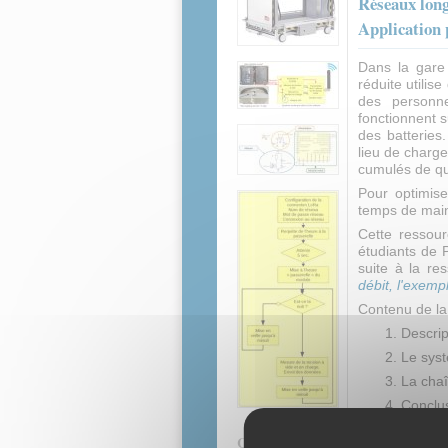
Réseaux long
Application 
Dans la gare
réduite utilis
des personn
fonctionnent s
des batteries
lieu de charge
cumulés de qu
Pour optimiser
temps de maint
Cette ressou
étudiants de 
suite à la r
débit, l'exe
Contenu de la
Descrip
Le sys
La chaî
Conclu
Contenus associés