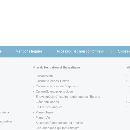
te
Mentions légales
Accessibilité : non conforme
(link is external)
Sigles
(
Sites de formation et thématiques
Si
CultureMath
(link is external)
CultureSciences-Chimie
(link is external)
Culture sciences de l'ingénieur
CultureSciences-physique
(link is external)
Encyclopédie d'histoire numérique de l'Europe
(link is external)
Géoconfluences
(link is external)
La Clé des langues
(link is external)
t de la
Planet-Terre
(link is external)
Planet-Vie
(link is external)
novation
Sciences économiques et sociales
(link is external)
Ces chansons qui font l'histoire