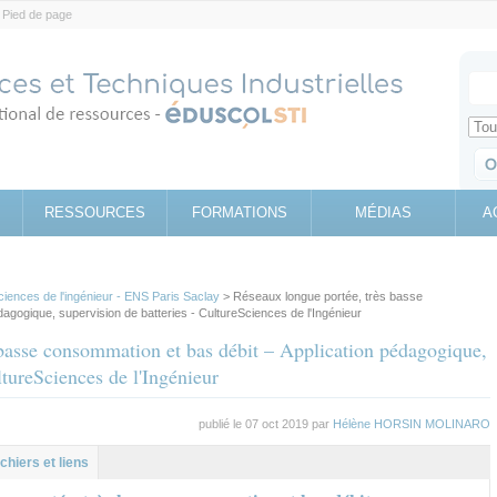
Pied de page
Votr
Sear
Retrouv
RESSOURCES
FORMATIONS
MÉDIAS
A
ciences de l'ingénieur - ENS Paris Saclay
> Réseaux longue portée, très basse
agogique, supervision de batteries - CultureSciences de l'Ingénieur
 basse consommation et bas débit – Application pédagogique,
ltureSciences de l'Ingénieur
publié le 07 oct 2019 par
Hélène HORSIN MOLINARO
al
let
ichiers et liens