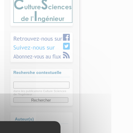
Recherche contextuelle
dans les publications Culture Sciences
de l'Ingénieur
Auteur(s)
EZZERELLI Moez