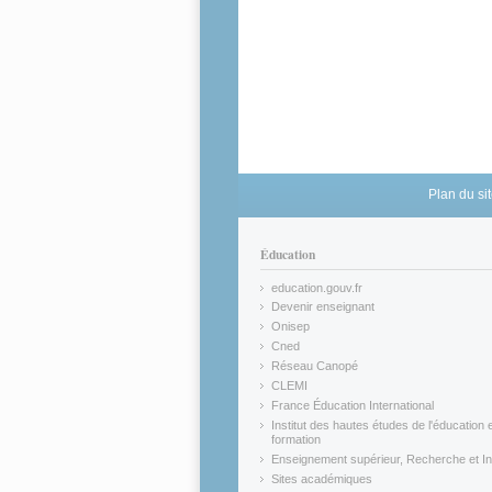
Plan du si
Éducation
education.gouv.fr
(link is external)
Devenir enseignant
(link is external)
Onisep
(link is external)
Cned
(link is external)
Réseau Canopé
(link is external)
CLEMI
(link is external)
France Éducation International
(link is external)
Institut des hautes études de l'éducation e
formation
(link is external)
Enseignement supérieur, Recherche et In
(link is external)
Sites académiques