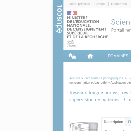
Cookies management panel
Menu principal
Contenu
Recherche
DOMAINES
Accueil
>
Ressources pédagogiques
>
S
consommation et bas débit – Application péd
Réseaux longue portée, très
supervision de batteries - Cu
Contenu princip
Description
(ong
F
actif)