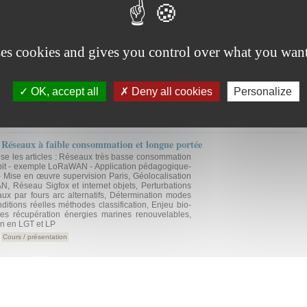
 longue portée, bas débit, l’exemple de LoRaWAN
ses cookies and gives you control over what you want
ente les réseaux très basse consommation, longue
 en détaillant LoRaWAN. Elle est la première d’un
atre volets
Cours / présentation
OK, accept all
Deny all cookies
Personalize
: Réseaux à faible consommation et longue portée
se les articles : Réseaux très basse consommation
bit - exemple LoRaWAN - Application pédagogique-
 - Mise en œuvre supervision Paris, Géolocalisation
 Réseau Sigfox et internet objets, Perturbations
ux par fours arc alternatifs, Détermination modes
itions réelles méthodes classification, Enjeu bio-
es récupération énergies marines renouvelables,
n en LGT et LP
Cours / présentation