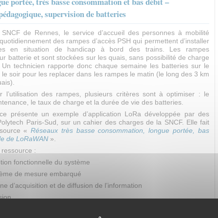
ue portée, très basse consommation et bas débit –
pédagogique, supervision de batteries
 SNCF de Rennes, le service d’accueil des personnes à mobilité
e quotidiennement des rampes d’accès PSH qui permettent d’installer
es en situation de handicap à bord des trains. Les rampes
ur batterie et sont stockées sur les quais, sans possibilité de charge
. Un technicien rapporte donc chaque semaine les batteries sur le
 le soir pour les replacer dans les rampes le matin (le long des 3 km
ais).
 l’utilisation des rampes, plusieurs critères sont à optimiser : le
enance, le taux de charge et la durée de vie des batteries.
rce présente un exemple d’application LoRa développée par des
Polytech Paris-Sud, sur un cahier des charges de la SNCF. Elle fait
essource «
Réseaux très basse consommation, longue portée, bas
mple de LoRaWAN
».
 ressource :
tion fonctionnelle du système
tème de mesure embarqué
ne d’acquisition et de diffusion de l’information
sion