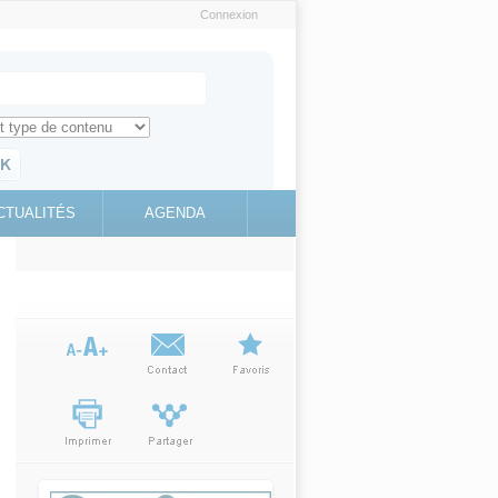
Connexion
e recherche
ch for
ez toute l'information sur le site
education.gouv.fr
CTUALITÉS
AGENDA
(link is
external)