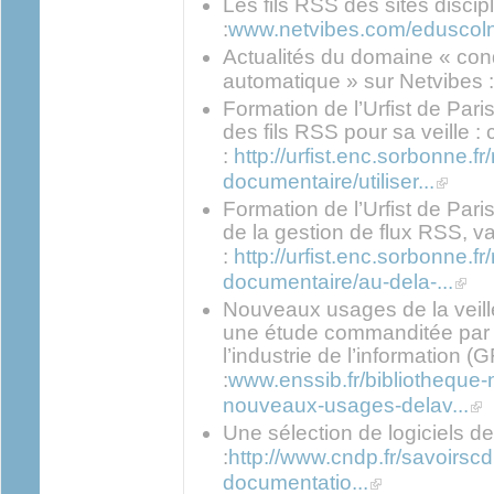
Les fils RSS des sites discip
:
www.netvibes.com/eduscoln
(link is external)
Actualités du domaine « con
automatique » sur Netvibes :
Formation de l’Urfist de Paris
des fils RSS pour sa veille : 
:
http://urfist.enc.sorbonne.f
(link is 
documentaire/utiliser...
Formation de l’Urfist de Pari
de la gestion de flux RSS, val
:
http://urfist.enc.sorbonne.f
(link 
documentaire/au-dela-...
Nouveaux usages de la veill
une étude commanditée par 
l’industrie de l’information (G
:
www.enssib.fr/bibliotheque
(lin
nouveaux-usages-delav...
Une sélection de logiciels de 
:
http://www.cndp.fr/savoirscdi
(link is external)
documentatio...