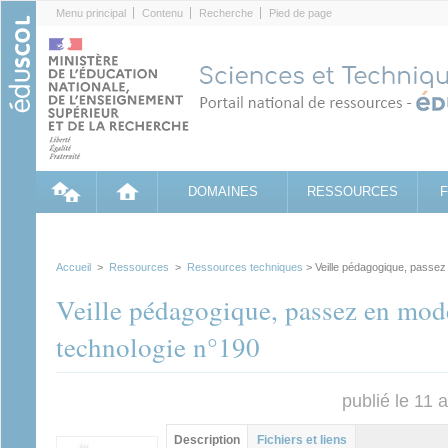
Cookies management panel
Menu principal
Contenu
Recherche
Pied de page
DOMAINES
RESSOURCES
Accueil
>
Ressources
>
Ressources techniques
> Veille pédagogique, passez
Veille pédagogique, passez en mod
technologie n°190
publié le 11 
Groupe principal
Description
(onglet
Fichiers et liens