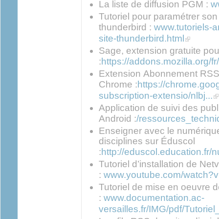
La liste de diffusion PGM :
w
Tutoriel pour paramétrer so
thunderbird :
www.tutoriels-a
(link is ext
site-thunderbird.html
Sage, extension gratuite pou
:
https://addons.mozilla.org/f
Extension Abonnement RSS (
Chrome :
https://chrome.goog
(l
subscription-extensio/nlbj...
Application de suivi des pub
Android :
/ressources_techniq
Enseigner avec le numérique 
disciplines sur Éduscol
:
http://eduscol.education.fr/n
Tutoriel d’installation de Net
:
www.youtube.com/watch?
Tutoriel de mise en oeuvre 
:
www.documentation.ac-
versailles.fr/IMG/pdf/Tutorie