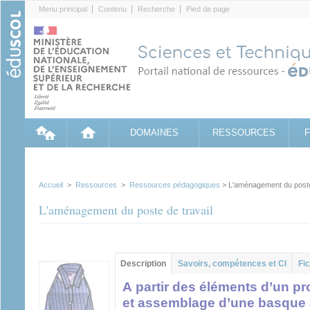
Cookies management panel
Menu principal
Contenu
Recherche
Pied de page
DOMAINES
RESSOURCES
Accueil
>
Ressources
>
Ressources pédagogiques
> L'aménagement du poste 
L'aménagement du poste de travail
Contenu principal
Description
(onglet
Savoirs, compétences et CI
Fic
actif)
A partir des éléments d’un pr
et assemblage d’une basque 