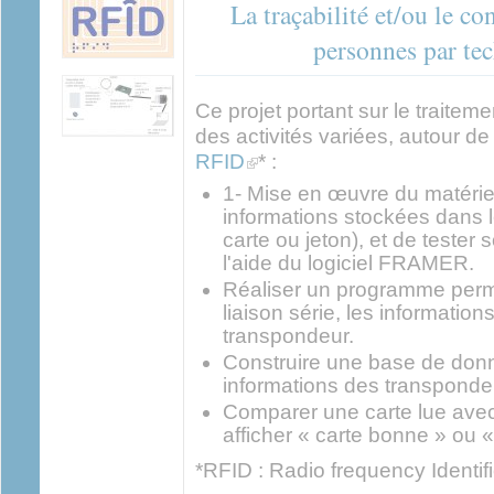
La traçabilité et/ou le co
personnes par te
Ce projet portant sur le traitem
des activités variées, autour de
(link is external)
RFID
* :
1- Mise en œuvre du matériel
informations stockées dans 
carte ou jeton), et de tester
l'aide du logiciel FRAMER.
Réaliser un programme permet
liaison série, les information
transpondeur.
Construire une base de don
informations des transponde
Comparer une carte lue avec
afficher « carte bonne » ou 
*RFID : Radio frequency Identif