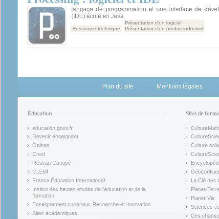
langage de programmation et une interface de déve
(IDE) écrite en Java
Présentation d'un logiciel
Ressource technique
Présentation d'un produit industriel
Plan du site
Mentions légales
Éducation
Sites de form
education.gouv.fr
CultureMat
(link is external)
(link is ex
Devenir enseignant
CultureScie
(link is external)
(link is ex
Onisep
Culture scie
(link is external)
Cned
CultureSci
(link is external)
(link is ex
Réseau Canopé
Encyclopédi
(link is external)
(link is ex
CLEMI
Géoconflue
(link is external)
(link is ex
France Éducation International
La Clé des 
(link is external)
(link is ex
Institut des hautes études de l'éducation et de la
Planet-Terr
(link is ex
formation
Planet-Vie
(link is external)
(link is ex
Enseignement supérieur, Recherche et Innovation
Sciences éc
(link is external)
(link is ex
Sites académiques
Ces chansons