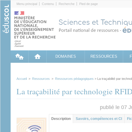
Cookies management panel
Menu principal
Contenu
Recherche
Pied de page
DOMAINES
RESSOURCES
Accueil
>
Ressources
>
Ressources pédagogiques
> La traçabilité par techn
La traçabilité par technologie RFI
publié le 07 
Contenu principal
Description
(onglet
Savoirs, compétences et CI
Fic
actif)