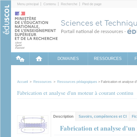
Cookies management panel
Menu principal
Contenu
Recherche
Pied de page
DOMAINES
RESSOURCES
Accueil
>
Ressources
>
Ressources pédagogiques
> Fabrication et analyse d
Fabrication et analyse d'un moteur à courant continu
Contenu principal
Description
(onglet
Savoirs, compétences et CI
Fic
actif)
Fabrication et analyse d'un