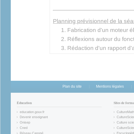
Planning prévisionnel de la séa
Fabrication d'un moteur él
Réflexions autour du fonc
Rédaction d'un rapport d'a
Plan du site
Mentions légales
Éducation
Sites de form
education.gouv.fr
CultureMat
(link is external)
(link is ex
Devenir enseignant
CultureScie
(link is external)
(link is ex
Onisep
Culture scie
(link is external)
Cned
CultureSci
(link is external)
(link is ex
Réseau Canopé
Encyclopédi