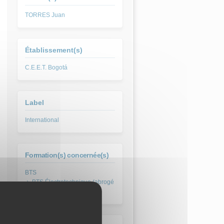
TORRES Juan
Établissement(s)
C.E.E.T. Bogotá
Label
International
Formation(s) concernée(s)
BTS Électrotechnique (abrogé
2021)