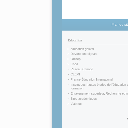
Plan du si
Éducation
education.gouv.fr
(link is external)
Devenir enseignant
(link is external)
Onisep
(link is external)
Cned
(link is external)
Réseau Canopé
(link is external)
CLEMI
(link is external)
France Éducation International
(link is external)
Institut des hautes études de l'éducation e
formation
(link is external)
Enseignement supérieur, Recherche et In
(link is external)
Sites académiques
(link is external)
Viaéduc
(link is external)