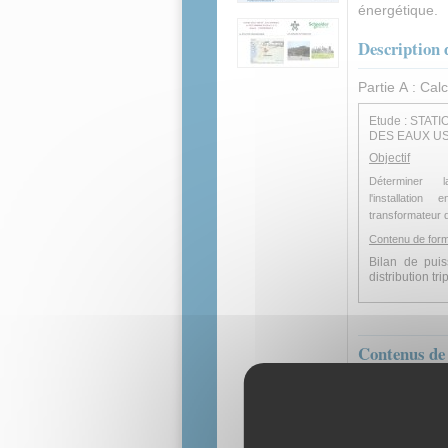
énergétique.
Description 
Partie A : Cal
Etude : STAT
DES EAUX U
Objectif
Déterminer l
l'installati
transformateur
Contenu de form
Bilan de pui
distribution tr
Contenus de 
Fiche prés
Diaporama
Document