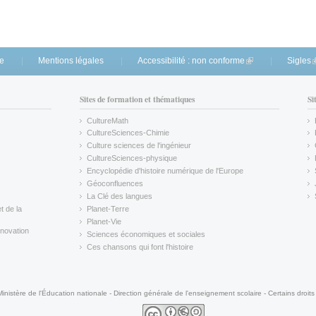
te
Mentions légales
Accessibilité : non conforme
(link is external)
Sigles
(
Sites de formation et thématiques
Si
CultureMath
(link is external)
CultureSciences-Chimie
(link is external)
Culture sciences de l'ingénieur
CultureSciences-physique
(link is external)
Encyclopédie d'histoire numérique de l'Europe
(link is external)
Géoconfluences
(link is external)
La Clé des langues
(link is external)
t de la
Planet-Terre
(link is external)
Planet-Vie
(link is external)
novation
Sciences économiques et sociales
(link is external)
Ces chansons qui font l'histoire
(link is external)
Ministère de l'Éducation nationale - Direction générale de l'enseignement scolaire - Certains droits