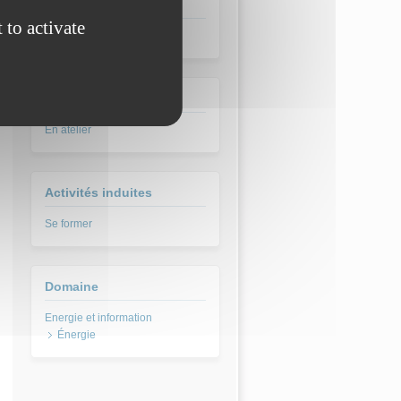
Type pédagogique
 to activate
Méthodologie
Lieux
En atelier
Activités induites
Se former
Domaine
Énergie