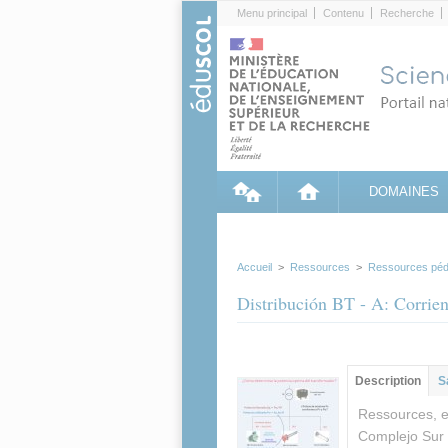
Cookies management panel
Menu principal
Contenu
Recherche
DOMAINES
Accueil
>
Ressources
>
Ressources péd
Distribución BT - A: Corrien
Contenu princip
Description
(ong
S
actif)
Ressources, e
Complejo Sur 