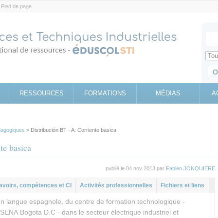
Pied de page
Votr
Sear
Retrouv
RESSOURCES
FORMATIONS
MÉDIAS
A
agogiques
> Distribución BT - A: Corriente basica
te basica
publié le 04 nov 2013 par
Fabien JONQUIERE
al
let
avoirs, compétences et CI
Activités professionnelles
Fichiers et liens
n langue espagnole, du centre de formation technologique -
SENA Bogota D.C - dans le secteur électrique industriel et