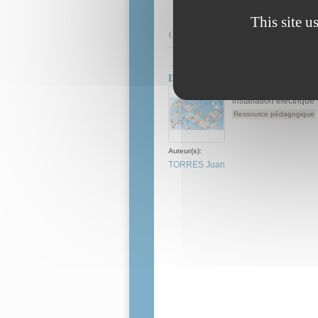
This site u
Contenus associés
Distribution BT - Distribución B
Module de formatio
installation électrique
Ressource pédagogique
Auteur(s):
TORRES Juan