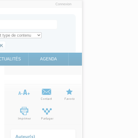
Connexion
e recherche
ch for
ez toute l'information sur le site
education.gouv.fr
CTUALITÉS
AGENDA
(link is
external)
Auteur(s)