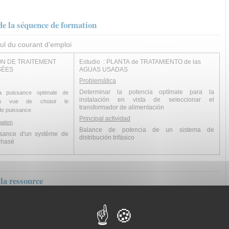
de la séquence de formation
cul du courant d'emploi
ION DE TRAITEMENT
Estudio : PLANTA de TRATAMIENTO de las
SÉES
AGUAS USADAS
Problemática
Determinar la potencia optímale para la
a puissance optimale de
instalación en vista de seleccionar el
on en vue de choisir le
transformador de alimentación
 de puissance
Principal actividad
ation
Balance de potencia de un sistema de
ssance d'un système de
distribución trifásico
iphasé
la ressource
entant les objectifs pédagogiques
 sur la méthode de dimensionnement
s ressources