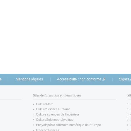
te
Mentions légales
Accessibilité : non conforme
(link is external)
Sigles
(
Sites de formation et thématiques
Si
CultureMath
(link is external)
CultureSciences-Chimie
(link is external)
Culture sciences de l'ingénieur
CultureSciences-physique
(link is external)
Encyclopédie d'histoire numérique de l'Europe
(link is external)
Géoconfluences