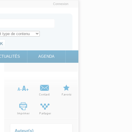
Connexion
e recherche
ch for
ez toute l'information sur le site
education.gouv.fr
CTUALITÉS
AGENDA
(link is
external)
Auteur(s)