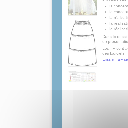
la concep
la concep
la réalisa
la réalisa
la réalisa
Dans le dossier
de présentatio
Les TP sont a
des logiciels.
Auteur : Aman