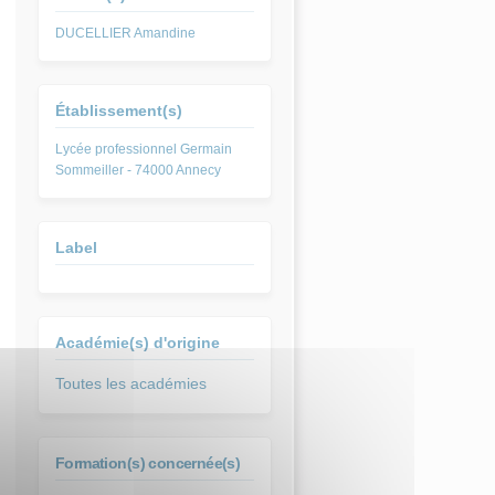
DUCELLIER Amandine
Établissement(s)
Lycée professionnel Germain
Sommeiller - 74000 Annecy
Label
Académie(s) d'origine
Toutes les académies
Formation(s) concernée(s)