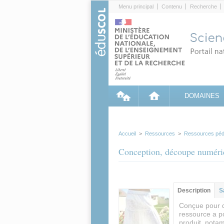
Cookies management panel
Menu principal
Contenu
Recherche
DOMAINES
Accueil
>
Ressources
>
Ressources péd
Conception, découpe numéri
Contenu princip
Description
(ong
S
actif)
Conçue pour d
ressource a po
produit, nota