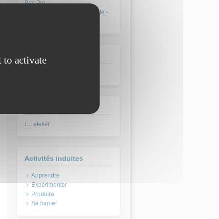
Bac Pro Métiers de la mode -
Vêtements
Type pédagogique
 to activate
Travaux pratiques
Lieux
En atelier
Activités induites
Apprendre
Expérimenter
Produire
Se former