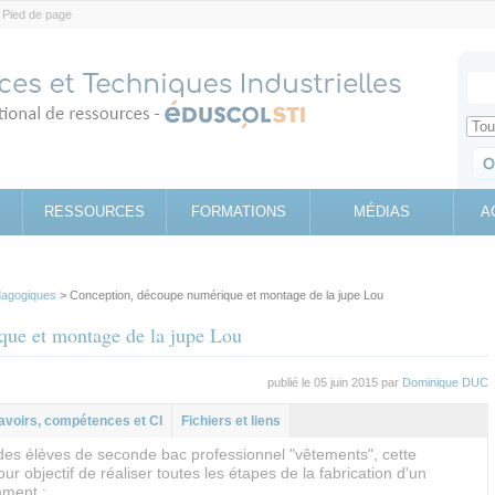
Pied de page
Votr
Sear
Retrouv
RESSOURCES
FORMATIONS
MÉDIAS
A
agogiques
> Conception, découpe numérique et montage de la jupe Lou
que et montage de la jupe Lou
publié le 05 juin 2015 par
Dominique DUC
al
let
avoirs, compétences et CI
Fichiers et liens
es élèves de seconde bac professionnel "vêtements", cette
ur objectif de réaliser toutes les étapes de la fabrication d'un
mment :