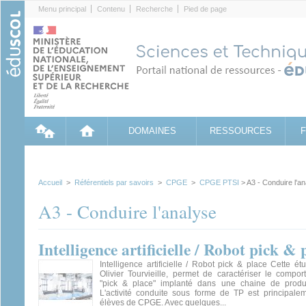
Cookies management panel
Menu principal
Contenu
Recherche
Pied de page
DOMAINES
RESSOURCES
Accueil
>
Référentiels par savoirs
>
CPGE
>
CPGE PTSI
> A3 - Conduire l'a
A3 - Conduire l'analyse
Intelligence artificielle / Robot pick & 
Intelligence artificielle / Robot pick & place Cette é
Olivier Tourvieille, permet de caractériser le compo
"pick & place" implanté dans une chaine de produc
L'activité conduite sous forme de TP est principale
élèves de CPGE. Avec quelques...