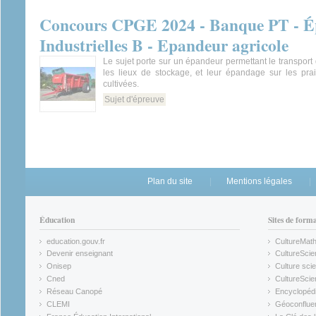
Concours CPGE 2024 - Banque PT - Ép
Industrielles B - Epandeur agricole
Le sujet porte sur un épandeur permettant le transport
les lieux de stockage, et leur épandage sur les prai
cultivées.
Sujet d'épreuve
Plan du site
Mentions légales
Éducation
Sites de form
education.gouv.fr
CultureMat
(link is external)
(link is ex
Devenir enseignant
CultureScie
(link is external)
(link is ex
Onisep
Culture scie
(link is external)
Cned
CultureSci
(link is external)
(link is ex
Réseau Canopé
Encyclopédi
(link is external)
(link is ex
CLEMI
Géoconflue
(link is external)
(link is ex