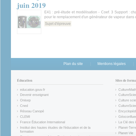
juin 2019
E41 : pré-étude et modélisation - Coef. 3 Support : cha
pour le remplacement d'un générateur de vapeur dan
Sujet d'épreuve
Plan du site
Mentions légales
Éducation
Sites de form
education.gouv.fr
CultureMat
(link is external)
(link is ex
Devenir enseignant
CultureScie
(link is external)
(link is ex
Onisep
Culture scie
(link is external)
Cned
CultureSci
(link is external)
(link is ex
Réseau Canopé
Encyclopédi
(link is external)
(link is ex
CLEMI
Géoconflue
(link is external)
(link is ex
France Éducation International
La Clé des 
(link is external)
(link is ex
Institut des hautes études de l'éducation et de la
Planet-Terr
(link is ex
formation
Planet-Vie
(link is external)