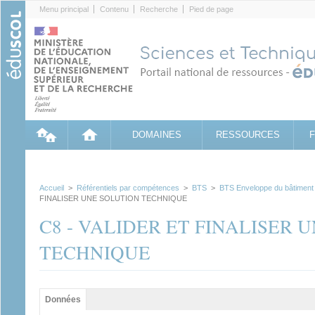
Cookies management panel
Menu principal
Contenu
Recherche
Pied de page
DOMAINES
RESSOURCES
Accueil
>
Référentiels par compétences
>
BTS
>
BTS Enveloppe du bâtiment :
FINALISER UNE SOLUTION TECHNIQUE
C8 - VALIDER ET FINALISER 
TECHNIQUE
Groupe principal
Données
(onglet
actif)